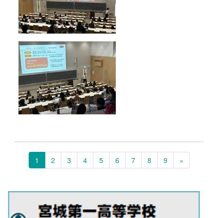
1
2
3
4
5
6
7
8
9
»