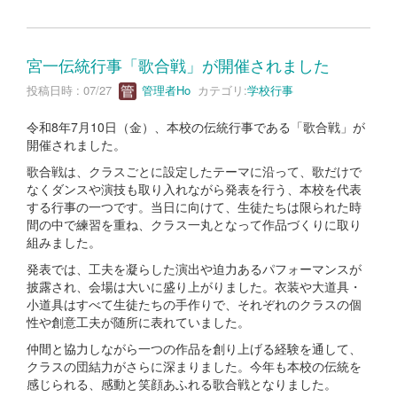
宮一伝統行事「歌合戦」が開催されました
投稿日時 : 07/27
管理者Ho
カテゴリ:
学校行事
令和8年7月10日（金）、本校の伝統行事である「歌合戦」が
開催されました。
歌合戦は、クラスごとに設定したテーマに沿って、歌だけで
なくダンスや演技も取り入れながら発表を行う、本校を代表
する行事の一つです。当日に向けて、生徒たちは限られた時
間の中で練習を重ね、クラス一丸となって作品づくりに取り
組みました。
発表では、工夫を凝らした演出や迫力あるパフォーマンスが
披露され、会場は大いに盛り上がりました。衣装や大道具・
小道具はすべて生徒たちの手作りで、それぞれのクラスの個
性や創意工夫が随所に表れていました。
仲間と協力しながら一つの作品を創り上げる経験を通して、
クラスの団結力がさらに深まりました。今年も本校の伝統を
感じられる、感動と笑顔あふれる歌合戦となりました。