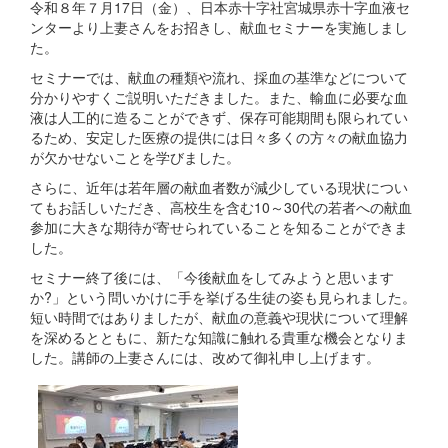
令和８年７月17日（金）、日本赤十字社宮城県赤十字血液セ
ンターより上妻さんをお招きし、献血セミナーを実施しまし
た。
セミナーでは、献血の種類や流れ、採血の基準などについて
分かりやすくご説明いただきました。また、輸血に必要な血
液は人工的に造ることができず、保存可能期間も限られてい
るため、安定した医療の提供には日々多くの方々の献血協力
が欠かせないことを学びました。
さらに、近年は若年層の献血者数が減少している現状につい
てもお話しいただき、高校生を含む10～30代の若者への献血
参加に大きな期待が寄せられていることを知ることができま
した。
セミナー終了後には、「今後献血をしてみようと思います
か?」という問いかけに手を挙げる生徒の姿も見られました。
短い時間ではありましたが、献血の意義や現状について理解
を深めるとともに、新たな知識に触れる貴重な機会となりま
した。講師の上妻さんには、改めて御礼申し上げます。