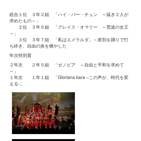
総合１位 ３年２組 「ハイ・バー・チュン ～猛き２人が
求めたもの～」
２位 ３年５組 「グレイス・オマリー ～荒波の女王
～」
３位 ３年７組 「私はエメラルダ」～差別を踊りで打
ち砕き、自由の炎を燃やした
年次特別賞
２年次 ２年５組 「ゼノビア ～自由と平和を求めて
～」
１年次 １年１組 「Gloriana kara –この声が、時代を変
える‐」