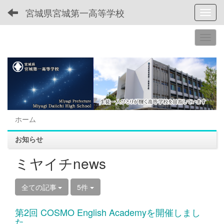
宮城県宮城第一高等学校
Toggl
ホーム
お知らせ
ミヤイチnews
全ての記事
5件
第2回 COSMO English Academyを開催しまし
た