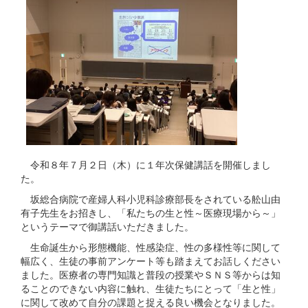
令和８年７月２日（木）に１年次保健講話を開催しまし
た。
坂総合病院で産婦人科小児科診療部長をされている舩山由
有子先生をお招きし、「私たちの生と性～医療現場から～」
というテーマで御講話いただきました。
生命誕生から形態機能、性感染症、性の多様性等に関して
幅広く、生徒の事前アンケート等も踏まえてお話しください
ました。医療者の専門知識と普段の授業やＳＮＳ等からは知
ることのできない内容に触れ、生徒たちにとって「生と性」
に関して改めて自分の課題と捉える良い機会となりました。