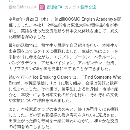
投稿日時 : 08/04
管理者TA
カテゴリ:
国際交流
令和8年7月29日（水）、第2回COSMO English Academyを開
催しました。本校1・2年生22名と東北大学の留学生8名が参
加し、英語を使った交流活動や日本文化体験を通して、異文
化理解を深めました。
最初の活動では、留学生が母語で自己紹介を行い、本校生が
出身国を当てるクイズに挑戦しました。生徒たちはヒントを
手掛かりに考えながら、エジプト、ブータン、ベラルーシ、
バングラデシュ、アゼルバイジャン、アルゼンチン、台湾、
カザフスタンの8か国を見事に当てることができました。
続いて行ったIce Breaking Gameでは、「Find Someone Who
Bingo!」や英語版絵しりとりに取り組み、会場は笑顔と歓声
に包まれました。その後は、留学生による出身国・地域の紹
介と、本校生による日本文化の紹介を行い、それぞれの文化
や習慣について理解を深めました。
また、本校家庭クラブの協力のもと、飾り寿司作りにも挑戦
しました。どの班も花模様の巻き寿司をきれいに完成させ、
出来上がった飾り寿司を一緒に味わいながら、和やかな交流
の時間を過ごしました。