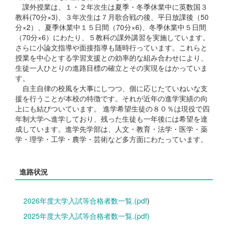
課外授業は、１・２年次生は夏季・冬季休業中に英数国３
教科(70分×3)、３年次生は７月歌合戦の後、平日放課後（50
分×2）、夏季休業中１５日間（70分×6)、冬季休業中５日間
（70分×6）にわたり、５教科の課外講習を実施しています。
さらに小論文指導や面接指導も随時行っています。これらと
授業を中心とする学習支援との効率的な組み合わせにより、
生徒一人ひとりの進路目標の確立とその実現をはかっていま
す。
自主自律の校風を大事にしつつ、個に応じたていねいな支
援を行うことが本校の特徴です。それが近年の進学実績の向
上にも結びついています。 進学希望生徒の８０％は現役で四
年制大学へ進学しており、残った生徒も一年後には希望を達
成しています。進学先学部は、人文・教育・法学・医学・薬
学・理学・工学・農学・芸術など多方面にわたっています。
進路状況
2026年度大学入試等合格者数一覧.(pdf
)
2025年度大学入試等合格者数一覧.(pdf)