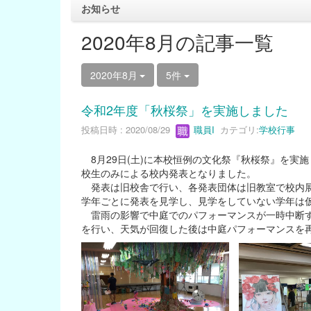
お知らせ
2020年8月の記事一覧
2020年8月
5件
令和2年度「秋桜祭」を実施しました
投稿日時 : 2020/08/29
職員I
カテゴリ:
学校行事
8月29日(土)に本校恒例の文化祭『秋桜祭』を実
校生のみによる校内発表となりました。
発表は旧校舎で行い、各発表団体は旧教室で校内展
学年ごとに発表を見学し、見学をしていない学年は仮
雷雨の影響で中庭でのパフォーマンスが一時中断す
を行い、天気が回復した後は中庭パフォーマンスを