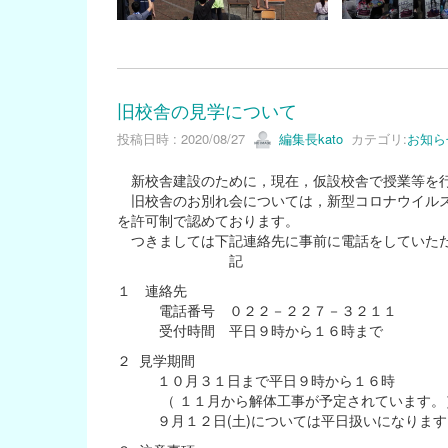
旧校舎の見学について
投稿日時 : 2020/08/27
編集長kato
カテゴリ:
お知ら
新校舎建設のために，現在，仮設校舎で授業等を
旧校舎のお別れ会については，新型コロナウイルス
を許可制で認めております。
つきましては下記連絡先に事前に電話をしていただ
記
１ 連絡先
電話番号 ０２２－２２７－３２１１
受付時間 平日９時から１６時まで
２ 見学期間
１０月３１日まで平日９時から１６時
（ １１月から解体工事が予定されています。
９月１２日(土)については平日扱いになります