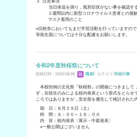
３ 注意事項
当日体温を測り，風邪症状がない事を確認す
２週間以内に新型コロナウイルス患者との接触
マスク着用のこと
※旧校舎においてもまだ学習活動を行っていますの
等衛生面については十分な配慮をお願いします。
令和2年度秋桜祭について
投稿日時 : 2020/08/26
職員I
カテゴリ:
学校行事
本校恒例の文化祭『秋桜祭』の開催につきまして，
ず，在校生のみによる校内発表という形式をとらせ
ころではありますが，安全面を優先して検討された
期 日：８月２９日（土）
時 間：９：００～１６：００
内 容：校内発表〔展示・中庭発表〕
※一般公開はございません