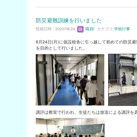
防災避難訓練を行いました
投稿日時 : 2020/08/24
職員I
カテゴリ:
学校行事
8月24日(月)に仮設校舎に引っ越して初めての防
を目的として行いました。
講評は教室で行われ、生徒たちは放送による講評を