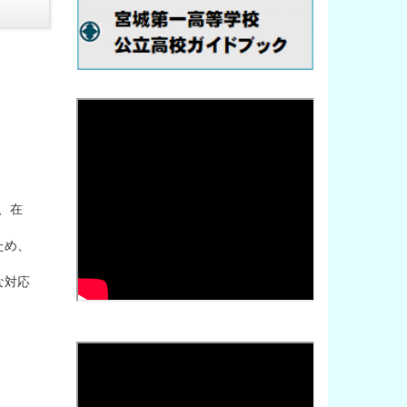
、在
ため、
な対応