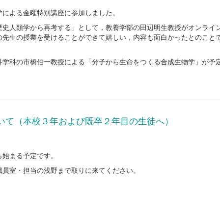
学による金曜特別講座に参加しました。
歴史人類学から再考する」として，教養学部の田辺明生教授がオンライ
の先生の授業を受けることができて嬉しい，内容も面白かったとのこと
科学科の市橋伯一教授による「分子から生命をつくる合成生物学」が予
いて（本校３年および既卒２年目の生徒へ）
ら始まる予定です。
職員室・担当の浅野まで取りに来てください。