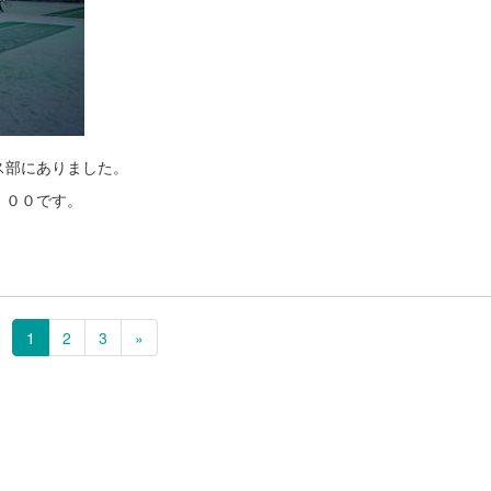
ス部にありました。
：００です。
1
2
3
»