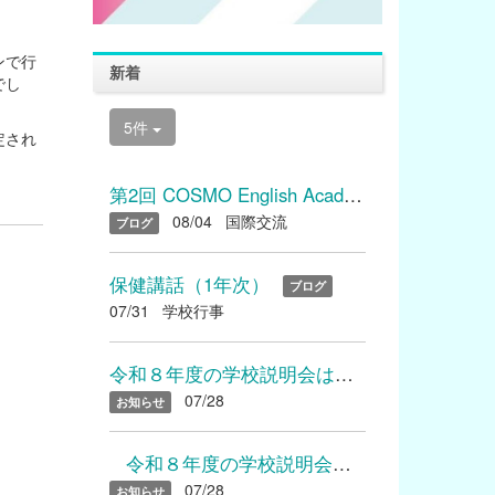
ンで行
新着
でし
5件
定され
第2回 COSMO English Academyを開催しました
08/04
国際交流
ブログ
保健講話（1年次）
ブログ
07/31
学校行事
令和８年度の学校説明会は終了いたしました たくさんのご参加あり...
07/28
お知らせ
令和８年度の学校説明会は終了いたしました たくさんのご参加...
07/28
お知らせ