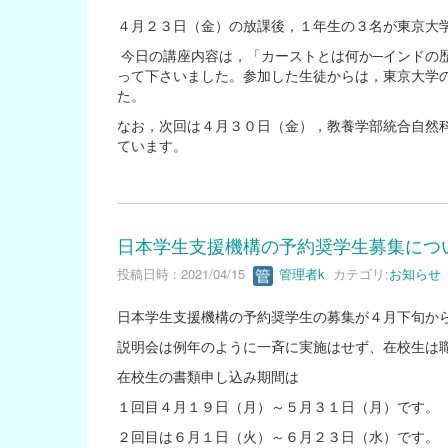
４月２３日（金）の放課後，１年生の３名が東京大
今日の講座内容は，「カーストとは何か─インドの
って下さいました。参加した生徒からは，東京大学
た。
なお，次回は４月３０日（金），教養学部統合自然
ています。
日本学生支援機構の予約奨学生募集につ
投稿日時 : 2021/04/15
管理者k
カテゴリ:
お知らせ
日本学生支援機構の予約奨学生の募集が４月下旬か
説明会は例年のように一斉に実施はせず、在校生は
在校生の書類申し込み期間は
１回目４月１９日（月）～５月３１日（月）です。
２回目は６月１日（火）～６月２３日（水）です。