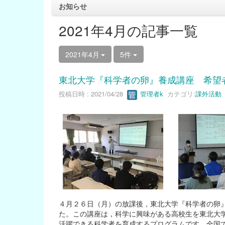
お知らせ
2021年4月の記事一覧
2021年4月
5件
東北大学『科学者の卵』養成講座 希
投稿日時 : 2021/04/28
管理者k
カテゴリ:
課外活動
４月２６日（月）の放課後，東北大学『科学者の卵
た。この講座は，科学に興味がある高校生を東北大
活躍できる科学者を育成するプログラムです。全国