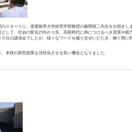
間のスタートに、産業能率大学経営学部教授の藤岡慎二先生をお招きし
題として、社会の変化の向かう先、高校時代に身につけるべき資質や能
９０分の講演会でしたが、様々なワークを織り交ぜいただき、瞬く間に
、本校の探究授業を活性化させる良い機会となりました。