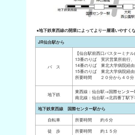
●地下鉄東西線の開業によってより一層通いやすく
JR仙台駅から
【仙台駅前西口バスターミナル内
13番のりば 実沢営業所前行
14番のりば 東北大学病院経
バ ス
15番のりば 東北大学病院経
所要時間 ２０分から４０分
東西線：仙台駅→国際センター
地下鉄
南北線：仙台駅→北四番丁駅下
地下鉄東西線 国際センター駅から
自転車
所要時間 約６分
徒 歩
所要時間 約１５分