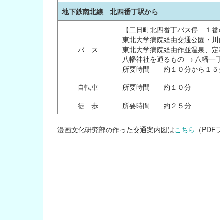
地下鉄南北線 北四番丁駅から
【二日町北四番丁バス停 １番
東北大学病院経由交通公園・川
バ ス
東北大学病院経由作並温泉、定
八幡神社を通るもの → 八幡一
所要時間 約１０分から１５
自転車
所要時間 約１０分
徒 歩
所要時間 約２５分
漫画文化研究部の作った交通案内図は
こちら
（PDF