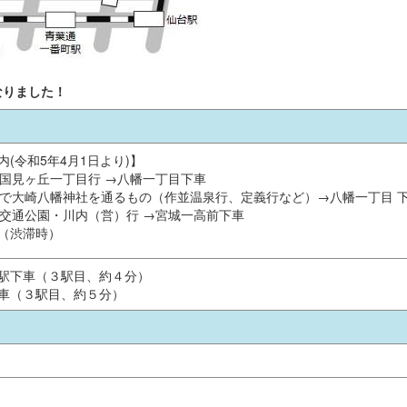
なりました！
(令和5年4月1日より)】
、国見ヶ丘一丁目行 →八幡一丁目下車
由で大崎八幡神社を通るもの（作並温泉行、定義行など）→八幡一丁目 
由交通公園・川内（営）行 →宮城一高前下車
（渋滞時）
駅下車（３駅目、約４分）
車（３駅目、約５分）