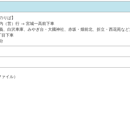
のりば】
内（営）行 → 宮城一高前下車
義、白沢車庫、みやぎ台・大國神社、赤坂・畑前北、折立・西花苑など
丁目下車
分
ファイル）