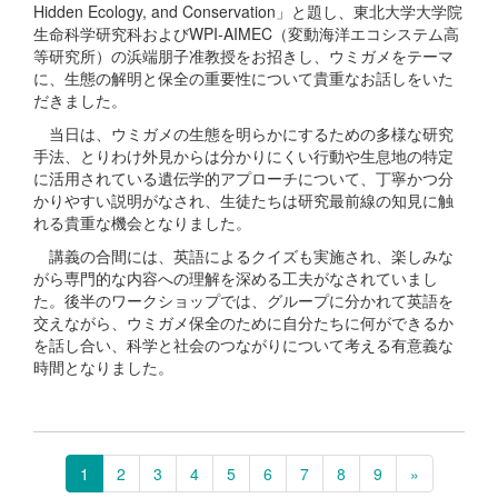
Hidden Ecology, and Conservation」と題し、東北大学大学院
生命科学研究科およびWPI-AIMEC（変動海洋エコシステム高
等研究所）の浜端朋子准教授をお招きし、ウミガメをテーマ
に、生態の解明と保全の重要性について貴重なお話しをいた
だきました。
当日は、ウミガメの生態を明らかにするための多様な研究
手法、とりわけ外見からは分かりにくい行動や生息地の特定
に活用されている遺伝学的アプローチについて、丁寧かつ分
かりやすい説明がなされ、生徒たちは研究最前線の知見に触
れる貴重な機会となりました。
講義の合間には、英語によるクイズも実施され、楽しみな
がら専門的な内容への理解を深める工夫がなされていまし
た。後半のワークショップでは、グループに分かれて英語を
交えながら、ウミガメ保全のために自分たちに何ができるか
を話し合い、科学と社会のつながりについて考える有意義な
時間となりました。
1
2
3
4
5
6
7
8
9
»