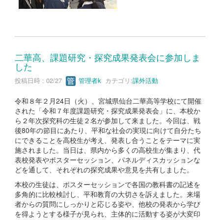
二華高、課題研究・探究成果発表会に参加しま
した
投稿日時 : 02/27
管理者k
カテゴリ:
課外活動
令和８年２月24日（火）、宮城県仙台二華高等学校にて開催
された「令和７年度課題研究・探究成果発表会」に、本校か
ら２年次探究科の生徒２名が参加して来ました。今回は、戦
後80年の節目にあたり、平和な社会の実現に向けて自分たち
にできることを高校生が考え、発表し合うことをテーマに実
施されました。当日は、県内から多くの高校生が集まり、代
表校発表やポスターセッション、パネルディスカッションな
どを通して、それぞれの探究成果や意見を共有しました。
本校の生徒は、ポスターセッションで各国の教科書の記述を
多角的に比較検討し、平和教育の大切さを訴えました。来場
者からの質問にしっかりと応じる姿や、他校の発表から学び
を得ようとする様子が見られ、主体的に活動する姿が大変印