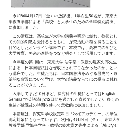
令和8年4月17日（金）の放課後、1年次生50名が、東京大
学教養学部による「高校生と大学生のための金曜特別講座」
に参加しました。
この講座は、高校生が大学の講義や研究に触れ、教養とし
ての知的刺激を受けるとともに、探究活動の種を得ることを
目的としたオンライン講座です。本校では、高校での学びと
大学教育、将来の進路をつなぐ機会として活用しています。
今年度の第1回は、東京大学 法学部・教授の境家史郎先生
による「日本国憲法はなぜ改正されてこなかったのか」とい
う講座でした。生徒たちは、日本国憲法をめぐる歴史的・政
治的な背景について学び、大学の講義ならではの視点に触れ
ることができました。
入学してまだ10日ほど、探究科の生徒にとってはEnglish
Seminarで英語漬けの2日間を過ごした直後でしたが、多くの
生徒が放課後の時間を使って意欲的に参加しました。
本講座は、探究科学校設定科目「秋桜アカデミー」の単位
認定対象にもなっています。次回は4月24日（金）、東京大学
教養学部 学際科学科・教授の鈴木貴之先生による「AIはなぜ