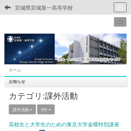
宮城県宮城第一高等学校
Toggl
ホーム
お知らせ
カテゴリ:課外活動
課外活動
5件
高校生と大学生のための東京大学金曜特別講座