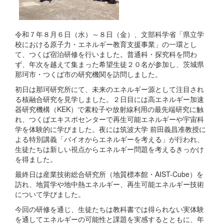
令和７年８月６日（水）～８日（金）、文部科学省「県立学
校における原子力・エネルギー教育支援事業」の一環とし
て、つくば宿泊研修を行いました。普通科・探究科を問わ
ず、年次を越えて集まった希望生徒２０名が参加し、茨城県
那珂市・つくば市の研究機関を訪問しました。
初日は那珂研究所にて、未来のエネルギー源として注目され
る核融合研究を見学しました。２日目には高エネルギー加速
器研究機構（KEK）で素粒子や放射線利用の最先端研究に触
れ、つくばエキスポセンターで再生可能エネルギーや宇宙科
学を体験的に学びました。夜には筑波大学 前田義昌准教授に
よる特別講義「バイオからエネルギーを考える」が行われ、
生徒たちは新しい視点からエネルギー問題を考えるきっかけ
を得ました。
最終日は産業技術総合研究所（地質標本館・AIST-Cube）を
訪れ、地質学や地中熱エネルギー、再生可能エネルギー技術
について学びました。
今回の研修を通じ、生徒たちは教科書では得られない実体験
を通してエネルギーの可能性と課題を実感するとともに、年