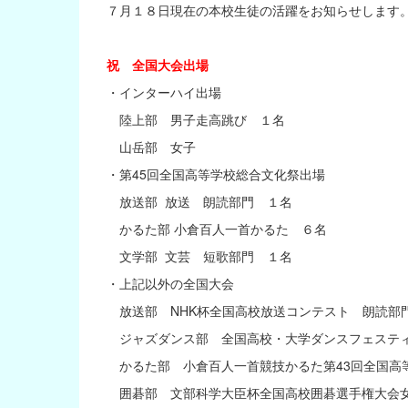
７月１８日現在の本校生徒の活躍をお知らせします
祝 全国大会出場
・インターハイ出場
陸上部 男子走高跳び １名
山岳部 女子
・第45回全国高等学校総合文化祭出場
放送部 放送 朗読部門 １名
かるた部 小倉百人一首かるた ６名
文学部 文芸 短歌部門 １名
・上記以外の全国大会
放送部 NHK杯全国高校放送コンテスト 朗読部
ジャズダンス部 全国高校・大学ダンスフェステ
かるた部 小倉百人一首競技かるた第43回全国高
囲碁部 文部科学大臣杯全国高校囲碁選手権大会