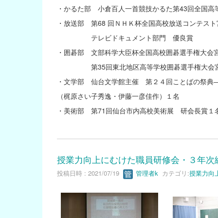
・かるた部 小倉百人一首競技かるた第43回全国
・放送部 第68 回ＮＨＫ杯全国高校放送コンテス
テレビドキュメント部門 優良賞
・囲碁部 文部科学大臣杯全国高校囲碁選手権大会
第35回東北地区高等学校囲碁選手権大会宮城
・文学部 仙台文学館主催 第２４回ことばの祭典
（梶原さい子秀逸・伊藤一彦佳作）１名
・美術部 第71回仙台市内高校美術展 研会長賞１
授業力向上にむけた職員研修会・３年次
投稿日時 : 2021/07/19
管理者k
カテゴリ:
授業力向