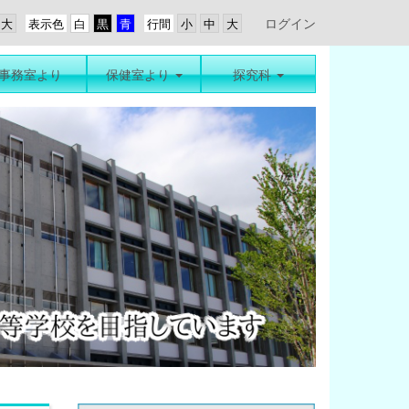
ログイン
表示色
行間
事務室より
保健室より
探究科