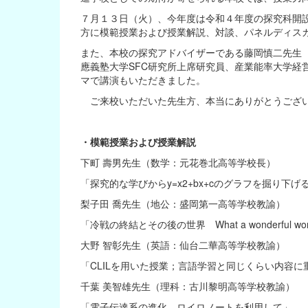
７月１３日（火）、今年度は令和４年度の探究科開設
方に模範授業および授業解説、対談、パネルディス
また、本校の探究アドバイザーである藤岡慎二先生（株式会
應義塾大学SFC研究所上席研究員、産業能率大学経
マで講演もいただきました。
ご来校いただいた先生方、本当にありがとうござ
・模範授業および授業解説
下町 壽男先生（数学：元花巻北高等学校長）
「探究的な学びからy=x2+bx+cのグラフを掘り下げ
梨子田 喬先生（地公：盛岡第一高等学校教諭）
「冷戦の終結とその後の世界 What a wonderful wor
大野 智彰先生（英語：仙台二華高等学校教諭）
「CLILを用いた授業；言語学習と同じくらい内容
千葉 美智雄先生（理科：古川黎明高等学校教諭）
「電子伝達系の進化 ロイロノートを利用して」