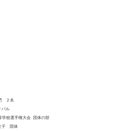
。
門 ２名
ィバル
等学校選手権大会 団体の部
女子 団体