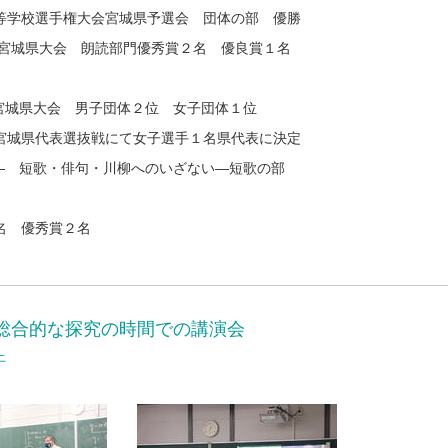
高等学校選手権大会宮城県予選会 団体の部 優勝
ト宮城県大会 朗読部門優秀賞２名 優良賞１名
宮城県大会 男子団体２位 女子団体１位
県代表選抜戦にて女子選手１名県代表に決定
― 短歌・俳句・川柳へのいざない―短歌の部
名 優秀賞２名
総合的な探究の時間での講演会
上