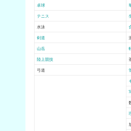
卓球
テニス
水泳
剣道
山岳
陸上競技
弓道