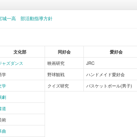
宮城一高 部活動指導方針
文化部
同好会
愛好会
ジャズダンス
映画研究
JRC
語学
野球観戦
ハンドメイド愛好会
文学
クイズ研究
バスケットボール(男子)
演劇
書道
美術
箏曲