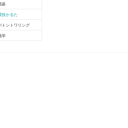
囲碁
競技かるた
バトントワリング
地学