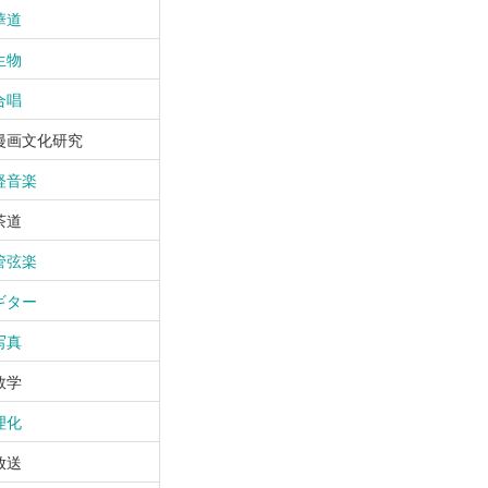
華道
生物
合唱
漫画文化研究
軽音楽
茶道
管弦楽
ギター
写真
数学
理化
放送