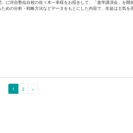
間」に河合塾仙台校の佐々木一幸様をお招きして、「進学講演会」を開
るための分析・戦略方法などデータをもとにした内容で、生徒は士気を
1
2
»