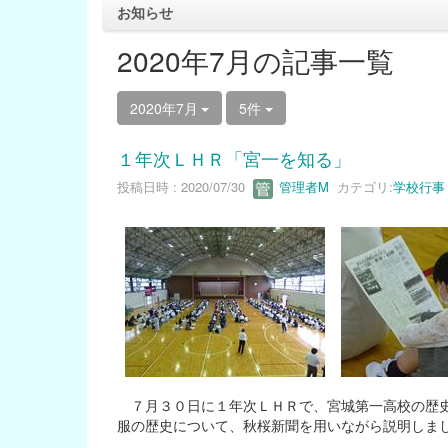
お知らせ
2020年7月の記事一覧
2020年7月
5件
１年次ＬＨＲ「宮一を知る」
投稿日時 : 2020/07/30
管理者M
カテゴリ:
学校行事
７月３０日に１年次ＬＨＲで、宮城第一高校の歴史
服の歴史について、秋桜新聞を用いながら説明しま