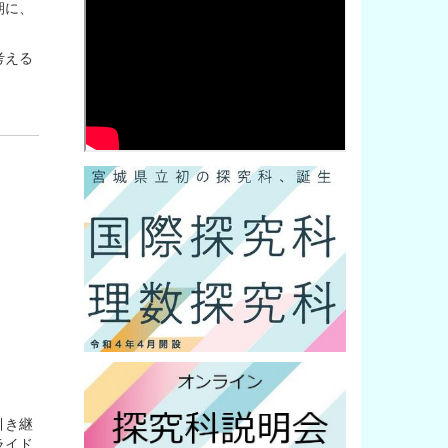
期に、
考える
引き継
ライド