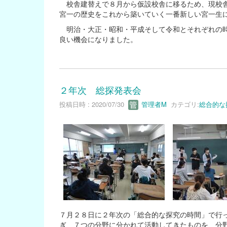
校舎建替えで８月から仮設校舎に移るため、現校舎
宮一の歴史をこれから築いていく一番新しい宮一生
明治・大正・昭和・平成そして令和とそれぞれの時
良い機会になりました。
２年次 総探発表会
投稿日時 : 2020/07/30
管理者M
カテゴリ:
総合的な
７月２８日に２年次の「総合的な探究の時間」で行
ぎ、７つの分野に分かれて活動してきたものを、分