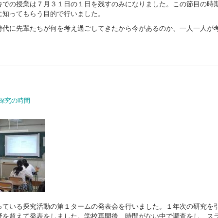
での授業は７月３１日の１日を残すのみになりました。この節目の時
に知ってもらう目的で行いました。
代に先輩たちが何を考え過ごしてきたから今があるのか、一人一人が
探究の時間
っている探究活動の第１タームの発表会を行いました。１年次の研究を
野を超えて発表をしました。学校再開後、時間がない中で調査をし、ス