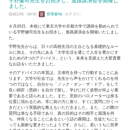
ました。
投稿日時 : 06/30
管理者Ho
カテゴリ:
６月25日、本校にて東京大学や京都大学で講師を勤められて
いる宇野健司先生をお招きし、進路講演会を開催いたしまし
た。
宇野先生からは、日々の高校生活の土台となる基礎的なルー
ルに加え、その先にある「大学生活を通じて人生を豊かにす
るための3つのアドバイス」という、未来を見据えた大変貴重
なお話をいただきました。
そのアドバイスの本質は、主体性を持って行動することにあ
ります。大学や社会では、先生から声をかけてくれるのを待
つのではなく、自分から「ノック・オン・ザ・ドア」をして
良い師匠（恩師）を自分で探し、学びに行く姿勢が何より重
要であると語られました。また、意欲のバロメーターは座る
位置に現れるため、常に前の方に座り、すぐに質問に行くべ
きだという実践的な教えもいただきました。また、この際の
質問は単なる手段であり、真の目的はその相手と面識を持
ち、仲良くなることにあるという話の展開は、生徒たちにと
っても新鮮な驚きだったようです。さらに、若いうちに世界