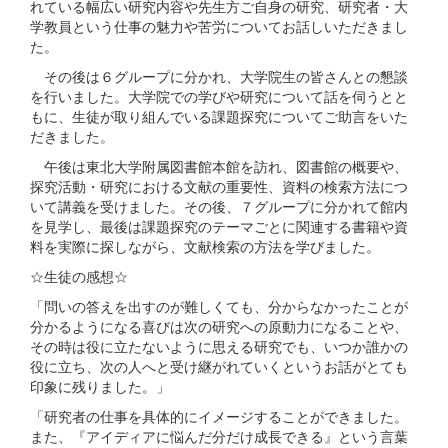
れている幅広い研究内容や先生方ご自身の研究、研究者・大
学教員という仕事の魅力や苦労についてお話しいただきまし
た。
その後は６グループに分かれ、大学院生の皆さんとの懇談
を行いました。大学院での学びや研究について話を伺うとと
もに、生徒が取り組んでいる課題探究についてご助言をいた
だきました。
午後は東北大学附属図書館本館を訪れ、図書館の概要や、
探究活動・研究における文献の重要性、資料の検索方法につ
いて講義を受けました。その後、７グループに分かれて館内
を見学し、最後は課題探究のテーマごとに関連する書籍や資
料を実際に探しながら、文献検索の方法を学びました。
☆生徒の感想☆
「問いの答えを出すのが難しくても、分からなかったことが
分かるようになる喜びは次の研究への原動力になることや、
その時は役に立たないように思える研究でも、いつか誰かの
役に立ち、次の人へと受け継がれていくというお話がとても
印象に残りました。」
「研究者の仕事を具体的にイメージすることができました。
また、『アイディアに悩んだ分だけ成長できる』という言葉