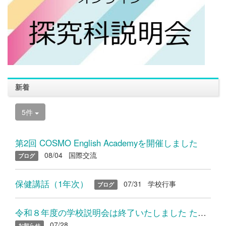
新着
5件
第2回 COSMO English Academyを開催しました
08/04
国際交流
ブログ
保健講話（1年次）
07/31
学校行事
ブログ
令和８年度の学校説明会は終了いたしました たくさんのご参加あり...
07/28
お知らせ