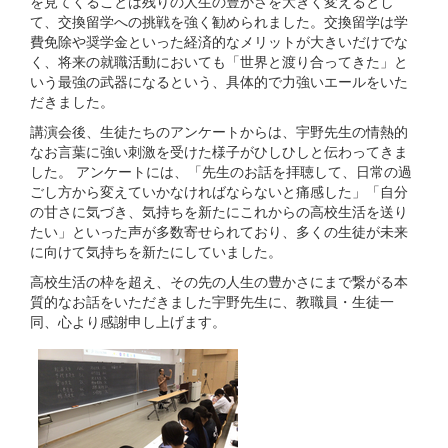
を見てくることは残りの人生の豊かさを大きく変えるとし
て、交換留学への挑戦を強く勧められました。交換留学は学
費免除や奨学金といった経済的なメリットが大きいだけでな
く、将来の就職活動においても「世界と渡り合ってきた」と
いう最強の武器になるという、具体的で力強いエールをいた
だきました。
講演会後、生徒たちのアンケートからは、宇野先生の情熱的
なお言葉に強い刺激を受けた様子がひしひしと伝わってきま
した。 アンケートには、「先生のお話を拝聴して、日常の過
ごし方から変えていかなければならないと痛感した」「自分
の甘さに気づき、気持ちを新たにこれからの高校生活を送り
たい」といった声が多数寄せられており、多くの生徒が未来
に向けて気持ちを新たにしていました。
高校生活の枠を超え、その先の人生の豊かさにまで繋がる本
質的なお話をいただきました宇野先生に、教職員・生徒一
同、心より感謝申し上げます。