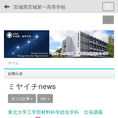
宮城県宮城第一高等学校
Toggl
ホーム
お知らせ
ミヤイチnews
全ての記事
5件
東北大学工学部材料科学総合学科 出張講義