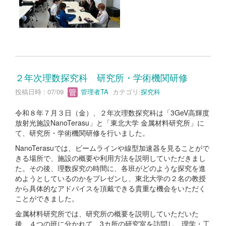
２年次理数探究科 研究所・学術機関研修
投稿日時 : 07/09
管理者TA
カテゴリ:
探究科
令和８年７月３日（金）、２年次理数探究科は「3GeV高輝度
放射光施設NanoTerasu」と「東北大学 金属材料研究所」に
て、研究所・学術機関研修を行いました。
NanoTerasuでは、ビームラインや線型加速器を見ることがで
きる場所で、施設の概要や利用方法を説明していただきまし
た。その後、理数探究の時間に、各班がどのような探究を進
めようとしているのかをプレゼンし、東北大学の２名の教授
から具体的なアドバイスを頂戴できる貴重な機会をいただく
ことができました。
金属材料研究所では、研究所の概要を説明していただいた
後、４つの班に分かれて、3カ所の研究室を訪問し、理学・工