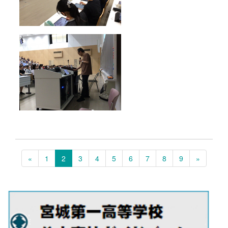
«
1
2
3
4
5
6
7
8
9
»