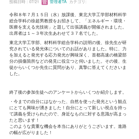
投稿日時 : 07/21
管理者TA
カテゴリ:
令和８年７月１５日（水）放課後、東北大学工学部材料科学
総合学科の徐超男教授をお招きして、「エネルギー・環境・
医療を支える光技術」と題して出張講義が開催されました。
出席者は１～３年次生あわせて３７名でした。
東北大学工学部、材料科学総合学科の説明の後、徐先生が研
究されている発光体についてのお話がありました。特に、力
を加えると発光する応力発光が興味深く、首都高速の橋梁部
分の損傷箇所などの発見に役立つと伺いました。その後、生
徒からいくつか先生に質問があり、真摯に答えてくださいま
した。
終了後の参加生徒へのアンケートからいくつか紹介します。
・今までの自分にはなかった、自然を使った発光という観点
にとても興味が湧きました！自分にとって新しい視点を持っ
て講義を受けられたので、身近なものに対する意識が高まっ
たと思います！
このような貴重な機会を本当にありがとうございます。進路
の幅が広がりました！