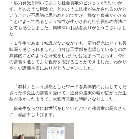
・応力発光と聞いてあまり社会貢献のビジョンが思いつか
ず、どのような用途で、どのように技術が生かされるのかと
いうことが不思議に思われたのですが、橋など負荷がかかる
ことによって光るという特性が生かされた社会貢献の方法に
とても感心しました。興味深いお話をありがとうございまし
た。
・１年生であまり知識がないなかでも、応力発光はとても興
味深く感じられました。自分は工学部を志望しているものの
具体的にどのような研究をしたいかは定まっておらず、今回
の講義を通してより視野を広げることができました。わかり
やすい講義本当にありがとうございました。
「材料」という漠然としたワードを具体的にお話してくだ
さった徐先生の講義を受けて、進路の選択の幅が広がった生
徒が多かったようで、大変有意義な時間となりました。
徐先生ならびにお世話をしていただいた秘書室の高久さん
に、感謝申し上げます。