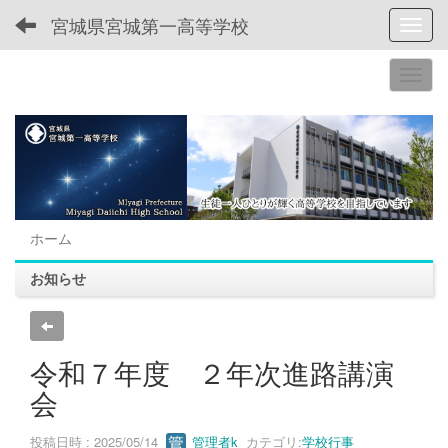
宮城県宮城第一高等学校
Toggl
ホーム
お知らせ
令和７年度 ２年次進路講演
会
投稿日時 : 2025/05/14
管理者k
カテゴリ:
学校行事