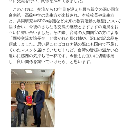
互に交流を行い、関係を深めてきました。
このたびは、交流から10年目を迎えた最も親交の深い国立
台南第一高級中学の先生方が来校され、本校校長や先生方
と、共同研究やSDGs会議など未来の教育活動の展望について
語り合い、今後のさらなる交流の継続とますますの発展をお
互いに誓い合いました。その際、台湾の人間国宝の方による
「両校交流友誼長存」と書かれた掛け軸や、沢山の記念品を
頂戴しました。思い起こせばコロナ禍の際にも国内で不足し
ていたマスクを届けていただくなど、台湾の皆様の温かい心
遣いに感謝の気持ちで一杯です。今後もお互いに切磋琢磨
し、良い関係を築いていけたら、と思います。