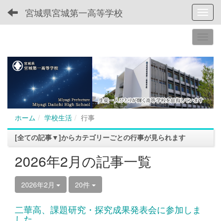
宮城県宮城第一高等学校
Toggl
ホーム
学校生活
行事
[全ての記事▼]からカテゴリーごとの行事が見られます
2026年2月の記事一覧
2026年2月
20件
二華高、課題研究・探究成果発表会に参加しま
した