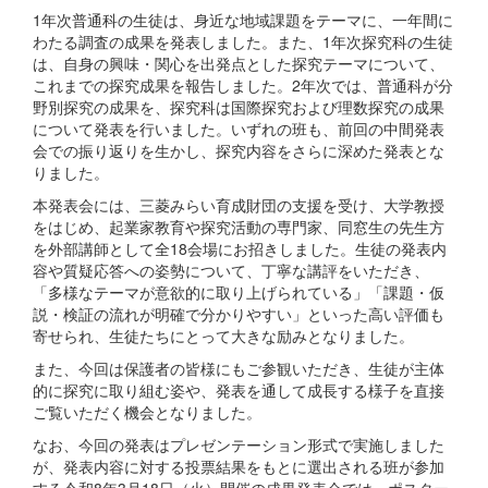
1年次普通科の生徒は、身近な地域課題をテーマに、一年間に
わたる調査の成果を発表しました。また、1年次探究科の生徒
は、自身の興味・関心を出発点とした探究テーマについて、
これまでの探究成果を報告しました。2年次では、普通科が分
野別探究の成果を、探究科は国際探究および理数探究の成果
について発表を行いました。いずれの班も、前回の中間発表
会での振り返りを生かし、探究内容をさらに深めた発表とな
りました。
本発表会には、三菱みらい育成財団の支援を受け、大学教授
をはじめ、起業家教育や探究活動の専門家、同窓生の先生方
を外部講師として全18会場にお招きしました。生徒の発表内
容や質疑応答への姿勢について、丁寧な講評をいただき、
「多様なテーマが意欲的に取り上げられている」「課題・仮
説・検証の流れが明確で分かりやすい」といった高い評価も
寄せられ、生徒たちにとって大きな励みとなりました。
また、今回は保護者の皆様にもご参観いただき、生徒が主体
的に探究に取り組む姿や、発表を通して成長する様子を直接
ご覧いただく機会となりました。
なお、今回の発表はプレゼンテーション形式で実施しました
が、発表内容に対する投票結果をもとに選出される班が参加
する令和8年3月18日（火）開催の成果発表会では、ポスター