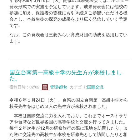
発表形式での実施を予定しています。成果発表会には他校の
参加に加え、保護者の皆様にも引き続きご参観いただける機
会とし、本校生徒の探究の成果をより広く発信していく予定
です。
なお、この発表会は三菱みらい育成財団の助成を活用してい
ます。
国立台南第一高級中学の先生方が来校しまし
た。
投稿日時 : 02/02
管理者Ho
カテゴリ:
国際交流
令和８年１月24日（火）、台湾の国立台南第一高級中学から
校長先生をはじめ３人の先生方が来校されました。
本校は国際交流に力を入れており、これまでオーストラリ
アや台湾など世界各国の高等学校と交流を行ってきました。
毎年２年次生が12月の研修旅行の際に現地を訪問したり、ま
た逆に交流先の高校生が本校を研修先として訪問したりと相