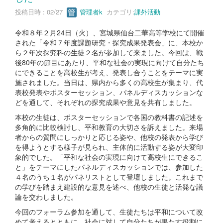
投稿日時 : 02/27
管理者k
カテゴリ:
課外活動
令和８年２月24日（火）、宮城県仙台二華高等学校にて開催
された「令和７年度課題研究・探究成果発表会」に、本校か
ら２年次探究科の生徒２名が参加して来ました。今回は、戦
後80年の節目にあたり、平和な社会の実現に向けて自分たち
にできることを高校生が考え、発表し合うことをテーマに実
施されました。当日は、県内から多くの高校生が集まり、代
表校発表やポスターセッション、パネルディスカッションな
どを通して、それぞれの探究成果や意見を共有しました。
本校の生徒は、ポスターセッションで各国の教科書の記述を
多角的に比較検討し、平和教育の大切さを訴えました。来場
者からの質問にしっかりと応じる姿や、他校の発表から学び
を得ようとする様子が見られ、主体的に活動する姿が大変印
象的でした。「平和な社会の実現に向けて高校生にできるこ
と」をテーマにしたパネルディスカッションでは、参加した
４名のうち１名がパネリストとして登壇しました。これまで
の学びを踏まえ建設的な意見を述べ、他校の生徒と活発な議
論を交わしました。
今回のフォーラム参加を通して、生徒たちは平和について改
めて考えるとともに、社会に対して自分たちが果たす役割に