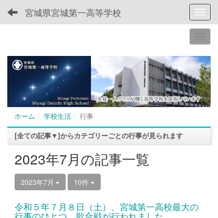
宮城県宮城第一高等学校
Toggl
ホーム
学校生活
行事
[全ての記事▼]からカテゴリーごとの行事が見られます
2023年7月の記事一覧
2023年7月
10件
令和５年７月８日（土）、宮城第一高校最大の
行事のひとつ、歌合戦が行われました。