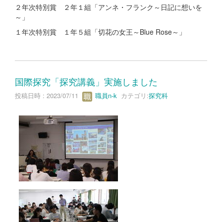
２年次特別賞 ２年１組「アンネ・フランク～日記に想いを
～」
１年次特別賞 １年５組「切花の女王～Blue Rose～」
国際探究「探究講義」実施しました
投稿日時 : 2023/07/11
職員n-k
カテゴリ:
探究科