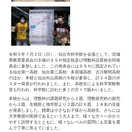
令和５年７月２日（日）、仙台市科学館を会場として、宮城
県教育委員会の主催のＳＳＨ指定校及び理数科設置校合同発
表会に参加しました。この発表会にはＳＳＨに指定されてい
る仙台第一高校、仙台第三高校、多賀城高校、古川黎明高校
のほか、本校と仙台向山高校の６校が参加し、計２４題のポ
スター発表が行われました。また、高校生による科学実験教
室も行われ、科学館に訪れた多くの方々で賑わいました。
本校からは、理数科の課題研究から２題、理数探究科の探究
から２題、生物部と地学部より２題の計６題、１８名の生徒
が発表しました。聴衆は小さなお子様から高校生、さらには
大学教授や医師であるという大人まで、様々な方々へ分かり
やすく説明するとともに、様々なレベルの質問にも言葉を選
んで丁寧に答えていました。