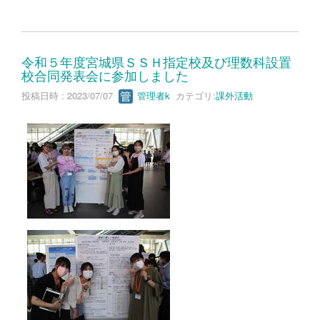
令和５年度宮城県ＳＳＨ指定校及び理数科設置
校合同発表会に参加しました
投稿日時 : 2023/07/07
管理者k
カテゴリ:
課外活動