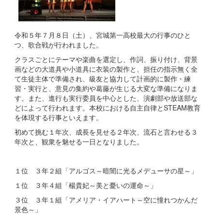
令和５年７月８日（土）、宮城第一高校最大の行事のひと
つ、歌合戦が行われました。
クラスごとにテーマや楽曲を選定し、作詞、振り付け、背景
画などの大道具や小道具に衣装の製作と、担任の指示無く全
て生徒主体で準備され、級友と協力して計画的に製作・練
習・実行と、意見の集約や葛藤が生じる大変な準備になりま
す。また、進行も実行委員を中心とした、演劇部や放送部な
どによって行われます。本校における自主自律とSTEAM教育
を体現する行事といえます。
初めて挑む１年次、成長を見せる２年次、流石と言わせる３
年次と、観衆を魅せる一日となりました。
１位 ３年２組「アルゴス～暗闇に光るメデューサの星～」
１位 ３年４組「楊貴妃～美と憂いの運命～」
３位 ３年１組「アメリア・イアハート～空に憧れつかんだ
景色～」