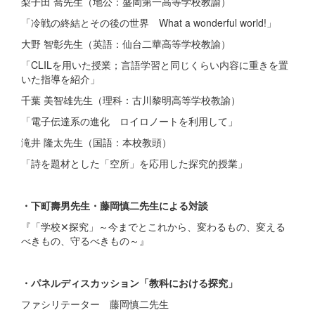
梨子田 喬先生（地公：盛岡第一高等学校教諭）
「冷戦の終結とその後の世界 What a wonderful world!」
大野 智彰先生（英語：仙台二華高等学校教諭）
「CLILを用いた授業；言語学習と同じくらい内容に重きを置
いた指導を紹介」
千葉 美智雄先生（理科：古川黎明高等学校教諭）
「電子伝達系の進化 ロイロノートを利用して」
滝井 隆太先生（国語：本校教頭）
「詩を題材とした「空所」を応用した探究的授業」
・下町壽男先生・藤岡慎二先生による対談
『「学校✕探究」～今までとこれから、変わるもの、変える
べきもの、守るべきもの～』
・パネルディスカッション「教科における探究」
ファシリテーター 藤岡慎二先生