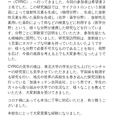
ー（CYRIC）」へ行ってきました。今回の参加者は希望者２
２名でした。この研究施設では、サイクロトロンという加速
器によって放射性元素を生成し（物理分野）、生成した放射
性元素を用いた薬剤を合成し（化学・薬学分野）、放射性元
素用いた薬剤によって癌などの検査などに利用する（医学分
野）という、様々な分野が連携した研究などを行っていま
す。分野ごとに実験室で説明をしていただき、参加生徒たち
も積極的に質問していました。研究室訪問前は、放射線とい
う言葉にネガティブな印象を持っていた人もいたようです
が、様々な分野で必要不可欠なものであることを知り、視野
を広げ、今後の進路を考える上でも大変参考になったようで
した。
CYRICの見学の後は、東北大学の学生が立ち上げたベンチャ
ーの研究室にも見学させていただきました。宇宙線を観測す
る研究を行い、地元や世界の高校生を巻き込んだ探究活動を
行っている「加速キッチン合同会社」という所です。学生の
方々から取り組みや大学での生活など、様々なことを教えて
いただき、大変刺激を受けてきました。
コロナ禍にあっても本当に丁寧に対応いただき、有り難うご
ざいました。
本校生にとって大変貴重な経験になりました。