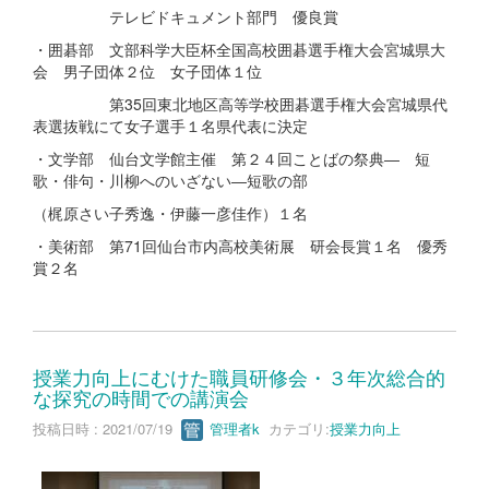
テレビドキュメント部門 優良賞
・囲碁部 文部科学大臣杯全国高校囲碁選手権大会宮城県大
会 男子団体２位 女子団体１位
第35回東北地区高等学校囲碁選手権大会宮城県代
表選抜戦にて女子選手１名県代表に決定
・文学部 仙台文学館主催 第２４回ことばの祭典― 短
歌・俳句・川柳へのいざない―短歌の部
（梶原さい子秀逸・伊藤一彦佳作）１名
・美術部 第71回仙台市内高校美術展 研会長賞１名 優秀
賞２名
授業力向上にむけた職員研修会・３年次総合的
な探究の時間での講演会
投稿日時 : 2021/07/19
管理者k
カテゴリ:
授業力向上