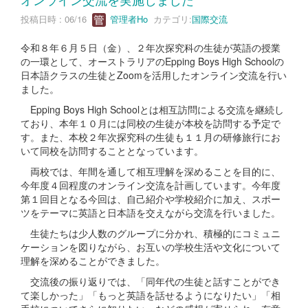
投稿日時 : 06/16
管理者Ho
カテゴリ:
国際交流
令和８年６月５日（金）、２年次探究科の生徒が英語の授業
の一環として、オーストラリアのEpping Boys High Schoolの
日本語クラスの生徒とZoomを活用したオンライン交流を行い
ました。
Epping Boys High Schoolとは相互訪問による交流を継続し
ており、本年１０月には同校の生徒が本校を訪問する予定で
す。また、本校２年次探究科の生徒も１１月の研修旅行にお
いて同校を訪問することとなっています。
両校では、年間を通して相互理解を深めることを目的に、
今年度４回程度のオンライン交流を計画しています。今年度
第１回目となる今回は、自己紹介や学校紹介に加え、スポー
ツをテーマに英語と日本語を交えながら交流を行いました。
生徒たちは少人数のグループに分かれ、積極的にコミュニ
ケーションを図りながら、お互いの学校生活や文化について
理解を深めることができました。
交流後の振り返りでは、「同年代の生徒と話すことができ
て楽しかった」「もっと英語を話せるようになりたい」「相