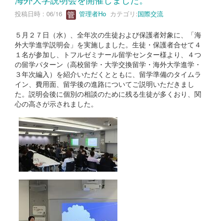
投稿日時 : 06/16
管理者Ho
カテゴリ:
国際交流
５月２７日（水）、全年次の生徒および保護者対象に、「海
外大学進学説明会」を実施しました。生徒・保護者合せて４
１名が参加し、トフルゼミナール留学センター様より、４つ
の留学パターン（高校留学・大学交換留学・海外大学進学・
３年次編入）を紹介いただくとともに、留学準備のタイムラ
イン、費用面、留学後の進路についてご説明いただきまし
た。説明会後に個別の相談のために残る生徒が多くおり、関
心の高さが示されました。