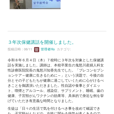
３年次保健講話を開催しました。
投稿日時 : 06/11
管理者Ho
カテゴリ:
令和８年６月４日（木）７校時に３年次を対象とした保健講
話を実施しました。講師は、本校卒業生の鬼怒川産婦人科女
性診療医院院長の鬼怒川知香先生でした。「プレコンセプシ
ョンケア～健康に生きるために～」という演題で、今後の自
分とその子どもたちが健康に過ごしていくために心がけるべ
きことを御講演いただきました。性自認や食事とダイエッ
ト、喫煙とアルコール、感染症、サプリメント、睡眠、歯の
健康、子宮頸がんワクチンの効果等、具体的で身近な例を挙
げていただき有意義な時間となりました。
生徒は「日々の生活で気を付けるべき事を改めて確認でき
た。子宮頸がんなどの、女性に関わる病気が多くあるので、