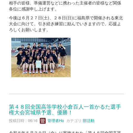
相手の皆様、準備運営などに携わった主催者の皆様など関係
各位に感謝申し上げます。
今後は６月２７日(土)、２８日(日)に福島県で開催される東北
大会に向けて、引き続き練習に励んでいきますので、応援よ
ろしくお願いします。
第４８回全国高等学校小倉百人一首かるた選手
権大会宮城県予選、優勝！
投稿日時 : 06/16
管理者Ho
カテゴリ:
部活動
令和８年５月２９日（金）に実施された「第４８回全国高等