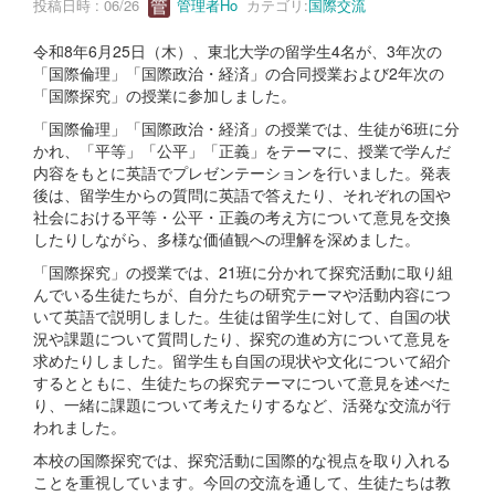
投稿日時 : 06/26
管理者Ho
カテゴリ:
国際交流
令和8年6月25日（木）、東北大学の留学生4名が、3年次の
「国際倫理」「国際政治・経済」の合同授業および2年次の
「国際探究」の授業に参加しました。
「国際倫理」「国際政治・経済」の授業では、生徒が6班に分
かれ、「平等」「公平」「正義」をテーマに、授業で学んだ
内容をもとに英語でプレゼンテーションを行いました。発表
後は、留学生からの質問に英語で答えたり、それぞれの国や
社会における平等・公平・正義の考え方について意見を交換
したりしながら、多様な価値観への理解を深めました。
「国際探究」の授業では、21班に分かれて探究活動に取り組
んでいる生徒たちが、自分たちの研究テーマや活動内容につ
いて英語で説明しました。生徒は留学生に対して、自国の状
況や課題について質問したり、探究の進め方について意見を
求めたりしました。留学生も自国の現状や文化について紹介
するとともに、生徒たちの探究テーマについて意見を述べた
り、一緒に課題について考えたりするなど、活発な交流が行
われました。
本校の国際探究では、探究活動に国際的な視点を取り入れる
ことを重視しています。今回の交流を通して、生徒たちは教