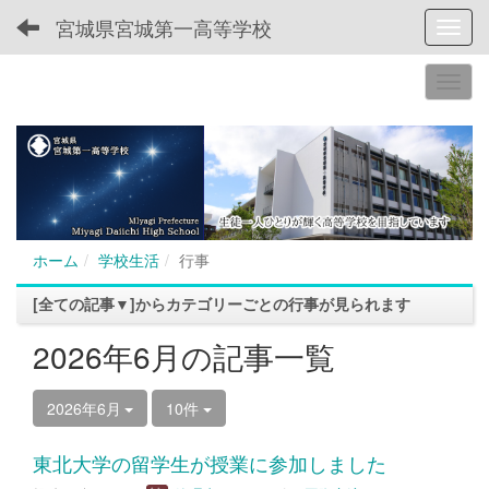
宮城県宮城第一高等学校
Toggl
ホーム
学校生活
行事
[全ての記事▼]からカテゴリーごとの行事が見られます
2026年6月の記事一覧
2026年6月
10件
東北大学の留学生が授業に参加しました