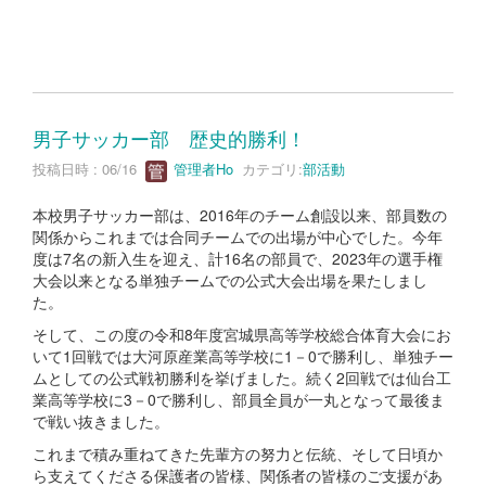
男子サッカー部 歴史的勝利！
投稿日時 : 06/16
管理者Ho
カテゴリ:
部活動
本校男子サッカー部は、2016年のチーム創設以来、部員数の
関係からこれまでは合同チームでの出場が中心でした。今年
度は7名の新入生を迎え、計16名の部員で、2023年の選手権
大会以来となる単独チームでの公式大会出場を果たしまし
た。
そして、この度の令和8年度宮城県高等学校総合体育大会にお
いて1回戦では大河原産業高等学校に1－0で勝利し、単独チー
ムとしての公式戦初勝利を挙げました。続く2回戦では仙台工
業高等学校に3－0で勝利し、部員全員が一丸となって最後ま
で戦い抜きました。
これまで積み重ねてきた先輩方の努力と伝統、そして日頃か
ら支えてくださる保護者の皆様、関係者の皆様のご支援があ