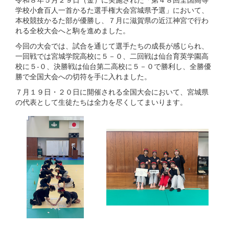
学校小倉百人一首かるた選手権大会宮城県予選」において、
本校競技かるた部が優勝し、７月に滋賀県の近江神宮で行わ
れる全校大会へと駒を進めました。
今回の大会では、試合を通じて選手たちの成長が感じられ、
一回戦では宮城学院高校に５－０、二回戦は仙台育英学園高
校に５-０、決勝戦は仙台第二高校に５－０で勝利し、全勝優
勝で全国大会への切符を手に入れました。
７月１９日・２０日に開催される全国大会において、宮城県
の代表として生徒たちは全力を尽くしてまいります。