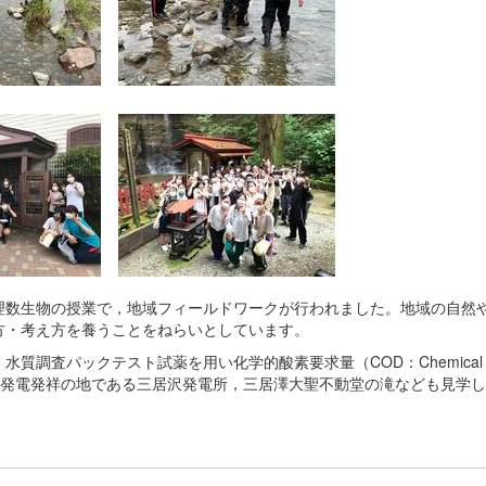
理数生物の授業で，地域フィールドワークが行われました。地域の自然
方・考え方を養うことをねらいとしています。
質調査パックテスト試薬を用い化学的酸素要求量（COD：Chemical
た，水力発電発祥の地である三居沢発電所，三居澤大聖不動堂の滝なども見学