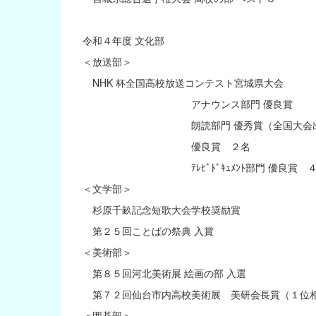
令和４年度 文化部
＜放送部＞
NHK 杯全国高校放送コンテスト宮城県大会
アナウンス部門 優良賞
朗読部門 優秀賞（全国大会出
優良賞 ２名
ﾃﾚﾋﾞﾄﾞｷｭﾒﾝﾄ部門 優良賞 ４
＜文学部＞
杉原千畝記念短歌大会学校奨励賞
第２５回ことばの祭典 入賞
＜美術部＞
第８５回河北美術展 絵画の部 入選
第７２回仙台市内高校美術展 美研会長賞（１位
＜囲碁部＞