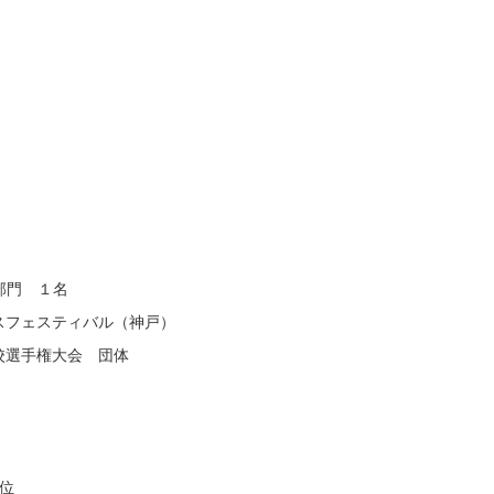
部門 １名
スフェスティバル（神戸）
校選手権大会 団体
位