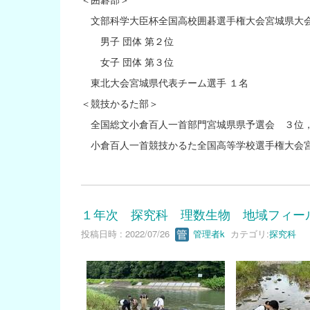
文部科学大臣杯全国高校囲碁選手権大会宮城県大
男子 団体 第２位
女子 団体 第３位
東北大会宮城県代表チーム選手 １名
＜競技かるた部＞
全国総文小倉百人一首部門宮城県県予選会 ３位，
小倉百人一首競技かるた全国高等学校選手権大会宮
１年次 探究科 理数生物 地域フィー
投稿日時 : 2022/07/26
管理者k
カテゴリ:
探究科