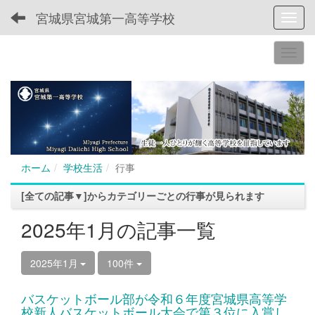
宮城県宮城第一高等学校
Toggl
ホーム
学校生活
行事
[全ての記事▼]からカテゴリーごとの行事が見られます
2025年1月の記事一覧
2025年1月
100件
バスケットボール部が令和６年度宮城県高等学
校新人バスケットボール大会で第３位に入賞し