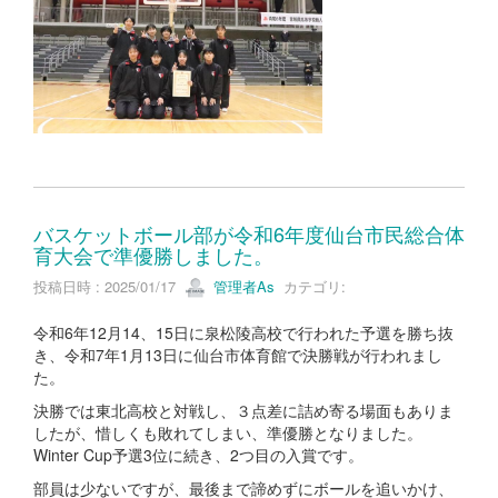
バスケットボール部が令和6年度仙台市民総合体
育大会で準優勝しました。
投稿日時 : 2025/01/17
管理者As
カテゴリ:
令和6年12月14、15日に泉松陵高校で行われた予選を勝ち抜
き、令和7年1月13日に仙台市体育館で決勝戦が行われまし
た。
決勝では東北高校と対戦し、３点差に詰め寄る場面もありま
したが、惜しくも敗れてしまい、準優勝となりました。
Winter Cup予選3位に続き、2つ目の入賞です。
部員は少ないですが、最後まで諦めずにボールを追いかけ、