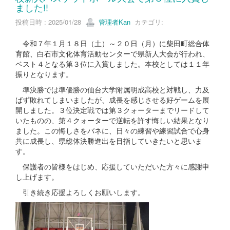
ました!!
投稿日時 : 2025/01/28
管理者Kan
カテゴリ:
令和７年１月１８日（土）～２０日（月）に柴田町総合体
育館、白石市文化体育活動センターで県新人大会が行われ、
ベスト４となる第３位に入賞しました。本校としては１１年
振りとなります。
準決勝では準優勝の仙台大学附属明成高校と対戦し、力及
ばず敗れてしまいましたが、成長を感じさせる好ゲームを展
開しました。３位決定戦では第３クォーターまでリードして
いたものの、第４クォーターで逆転を許す悔しい結果となり
ました。この悔しさをバネに、日々の練習や練習試合で心身
共に成長し、県総体決勝進出を目指していきたいと思いま
す。
保護者の皆様をはじめ、応援していただいた方々に感謝申
し上げます。
引き続き応援よろしくお願いします。