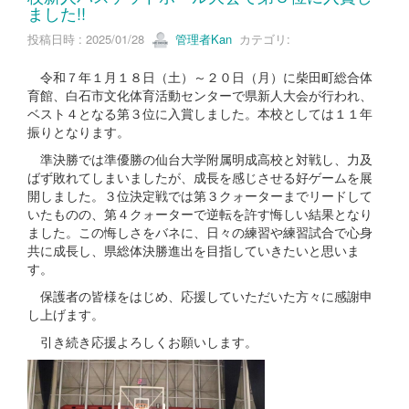
ました!!
投稿日時 : 2025/01/28
管理者Kan
カテゴリ:
令和７年１月１８日（土）～２０日（月）に柴田町総合体
育館、白石市文化体育活動センターで県新人大会が行われ、
ベスト４となる第３位に入賞しました。本校としては１１年
振りとなります。
準決勝では準優勝の仙台大学附属明成高校と対戦し、力及
ばず敗れてしまいましたが、成長を感じさせる好ゲームを展
開しました。３位決定戦では第３クォーターまでリードして
いたものの、第４クォーターで逆転を許す悔しい結果となり
ました。この悔しさをバネに、日々の練習や練習試合で心身
共に成長し、県総体決勝進出を目指していきたいと思いま
す。
保護者の皆様をはじめ、応援していただいた方々に感謝申
し上げます。
引き続き応援よろしくお願いします。