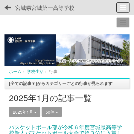
宮城県宮城第一高等学校
Toggl
ホーム
学校生活
行事
[全ての記事▼]からカテゴリーごとの行事が見られます
2025年1月の記事一覧
2025年1月
50件
バスケットボール部が令和６年度宮城県高等学
校新人バスケットボール大会で第３位に入賞し