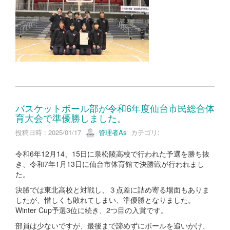
バスケットボール部が令和6年度仙台市民総合体
育大会で準優勝しました。
投稿日時 : 2025/01/17
管理者As
カテゴリ:
令和6年12月14、15日に泉松陵高校で行われた予選を勝ち抜
き、令和7年1月13日に仙台市体育館で決勝戦が行われまし
た。
決勝では東北高校と対戦し、３点差に詰め寄る場面もありま
したが、惜しくも敗れてしまい、準優勝となりました。
Winter Cup予選3位に続き、2つ目の入賞です。
部員は少ないですが、最後まで諦めずにボールを追いかけ、