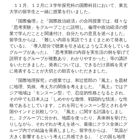
１１月、１２月に３学年探究科の国際科目において、東北
大学の留学生と一緒に授業を行いました。
『国際倫理』と『国際政治経済』の合同授業では、様々な
「思考実験」をグループごとに説明し、倫理や政治経済の授
業で学んだことと関連付け、自分たちの意見を述べました。
留学生からは、「難しい内容を英語でうまくまとめて発表し
ている｣、「導入部分で聴衆を引き込むような工夫をしている
グループがあった｣、「思考実験の内容を実生活の例を挙げて
説明するグループが複数あり、わかりやすかった」等の講評
をいただきました。発表については、できるだけ原稿を見ず
に発表することが大切との助言をいただきました。
『国際地理探究』の授業では、和辻哲郎の『風土』を題材
に地理、気候、考え方の関係を考えました。『風土』ではア
ジア地域は「モンスーン型」で、忍従的性格となるとされ、
その中でも日本人は「しめやかな激情、戦闘的な恬淡」な性
格であるとしています。これを同じモンスーン型とされる中
国やインドと比較しつつ、『風土』に関する討議をしまし
た。２グループに分かれ、地図を使ったり、具体例を挙げた
りしながら、それぞれが考えを述べ、最後にクラス全体にグ
ループ内での結論を発表しました。留学生からは、「気温が
大きく影響するという考えに共感できる｣、「どの国も地理