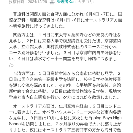
投稿日時 : 2024/12/26
管理者Kan
カテゴリ:
普通科は関西方面と台湾方面に分かれ12月4日～7日に、国
際探究科・理数探究科は12月1日～6日にオーストラリア方面
へ研修旅行に行ってきました。
関西方面は、１日目に東大寺や薬師寺などの奈良の寺社を
見学し、２日目は京都大学で模擬講義を受けた後、京都芸術
大学、立命館大学、川村義肢株式会社の３コースに分かれ、
コース別研修を行いました。３日目は京都市内自主研修を行
い、４日目は清水寺や三十三間堂を見学し帰路につきまし
た。
台湾方面は、１日目高雄空港から台南市に移動し見学。２
日目は国立台南第一高級中学を訪問し、校舎見学や体験授業
を通し交流を深めました。その後、安平地区を散策後、台湾
新幹線で台北に移動。３日目は故宮博物院を見学後、現地大
学生と市内自主研修を行い、夕方には九份を散策しました。
オーストラリア方面は、仁川空港を経由し２日目にシドニ
ーに着きました。オペラハウスやシドニー大学など市内各所
を見学し、３日目は10月に本校に来校したEpping Boys High
Schoolを訪問しました。２ヶ月振りの再会で大いに盛り上が
りました。夜にはオーストラリア三菱商事の方から海外で働