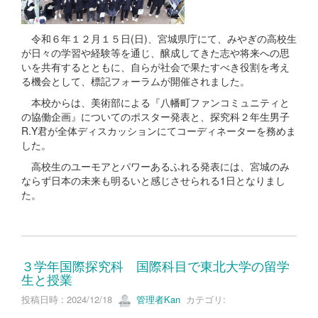
令和６年１２月１５日(日)、宮城県庁にて、みやぎの高校生
が日々の学習や経験等を通じ、醸成してきた志や将来への思
いを共有するとともに、自らが社会で果たすべき役割を考え
る機会として、標記フォーラムが開催されました。
本校からは、美術部による『八幡町ファンコミュニティと
の協働企画』についてのポスター発表と、探究科２年生男子
R.Y君が全体ディスカッションにてコーディネーターを務めま
した。
高校生のユーモアとパワーあるふれる発表には、宮城のみ
ならず日本の未来も明るいと感じさせられる1日となりまし
た。
３学年国際探究科 国際科目で東北大学の留学
生と授業
投稿日時 : 2024/12/18
管理者Kan
カテゴリ: