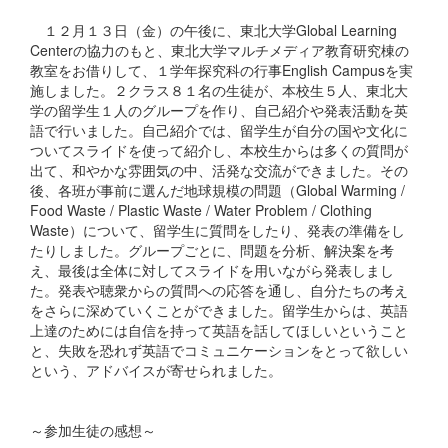
１２月１３日（金）の午後に、東北大学Global Learning
Centerの協力のもと、東北大学マルチメディア教育研究棟の
教室をお借りして、１学年探究科の行事English Campusを実
施しました。２クラス８１名の生徒が、本校生５人、東北大
学の留学生１人のグループを作り、自己紹介や発表活動を英
語で行いました。自己紹介では、留学生が自分の国や文化に
ついてスライドを使って紹介し、本校生からは多くの質問が
出て、和やかな雰囲気の中、活発な交流ができました。その
後、各班が事前に選んだ地球規模の問題（Global Warming /
Food Waste / Plastic Waste / Water Problem / Clothing
Waste）について、留学生に質問をしたり、発表の準備をし
たりしました。グループごとに、問題を分析、解決案を考
え、最後は全体に対してスライドを用いながら発表しまし
た。発表や聴衆からの質問への応答を通し、自分たちの考え
をさらに深めていくことができました。留学生からは、英語
上達のためには自信を持って英語を話してほしいということ
と、失敗を恐れず英語でコミュニケーションをとって欲しい
という、アドバイスが寄せられました。
～参加生徒の感想～