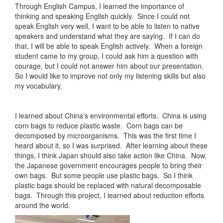
Through English Campus, I learned the importance of
thinking and speaking English quickly. Since I could not
speak English very well, I want to be able to listen to native
speakers and understand what they are saying. If I can do
that, I will be able to speak English actively. When a foreign
student came to my group, I could ask him a question with
courage, but I could not answer him about our presentation.
So I would like to improve not only my listening skills but also
my vocabulary.
I learned about China's environmental efforts. China is using
corn bags to reduce plastic waste. Corn bags can be
decomposed by microorganisms. This was the first time I
heard about it, so I was surprised. After learning about these
things, I think Japan should also take action like China. Now,
the Japanese government encourages people to bring their
own bags. But some people use plastic bags. So I think
plastic bags should be replaced with natural decomposable
bags. Through this project, I learned about reduction efforts
around the world.