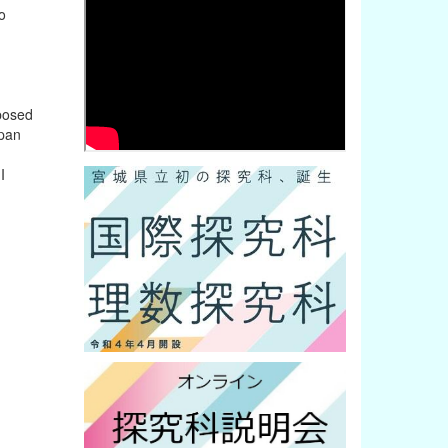
o
mposed
apan
I