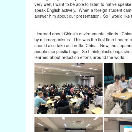
very well, I want to be able to listen to native speak
speak English actively. When a foreign student came
answer him about our presentation. So I would like t
I learned about China's environmental efforts. Chi
by microorganisms. This was the first time I heard ab
should also take action like China. Now, the Japa
people use plastic bags. So I think plastic bags sh
learned about reduction efforts around the world.