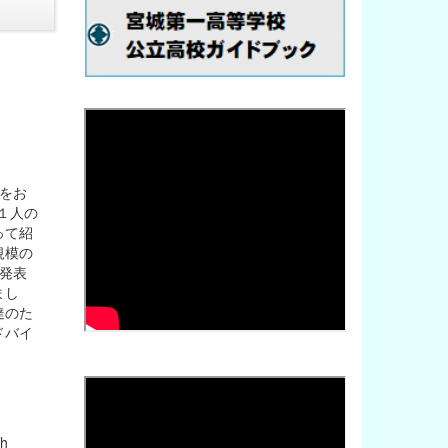
室をお
生１人の
って紹
規模の
り、発表
まし
達のた
ドバイ
sh