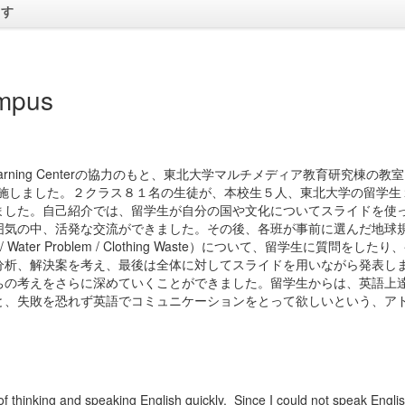
ます
mpus
arning Centerの協力のもと、東北大学マルチメディア教育研究棟の教
usを実施しました。２クラス８１名の生徒が、本校生５人、東北大学の留学
ました。自己紹介では、留学生が自分の国や文化についてスライドを使
囲気の中、活発な交流ができました。その後、各班が事前に選んだ地球
 Waste / Water Problem / Clothing Waste）について、留学生に質問をした
分析、解決案を考え、最後は全体に対してスライドを用いながら発表し
ちの考えをさらに深めていくことができました。留学生からは、英語上
と、失敗を恐れず英語でコミュニケーションをとって欲しいという、ア
 thinking and speaking English quickly. Since I could not speak Engli