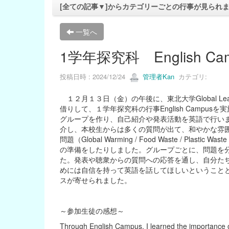
[全ての記事▼]からカテゴリーごとの行事が見られ
一覧へ
1学年探究科 English Ca
投稿日時 : 2024/12/24
管理者Kan
カテゴリ:
１２月１３日（金）の午後に、東北大学Global Le
借りして、１学年探究科の行事English Camp
グループを作り、自己紹介や発表活動を英語で行い
介し、本校生からは多くの質問が出て、和やかな雰
問題（Global Warming / Food Waste / Plastic
の準備をしたりしました。グループごとに、問題を
た。発表や聴衆からの質問への応答を通し、自分た
めには自信を持って英語を話してほしいということ
スが寄せられました。
～参加生徒の感想～
Through English Campus, I learned the importance of