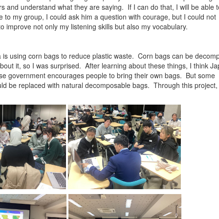
ers and understand what they are saying. If I can do that, I will be able t
 to my group, I could ask him a question with courage, but I could not
o improve not only my listening skills but also my vocabulary.
na is using corn bags to reduce plastic waste. Corn bags can be deco
out it, so I was surprised. After learning about these things, I think J
nese government encourages people to bring their own bags. But some
ould be replaced with natural decomposable bags. Through this project, 