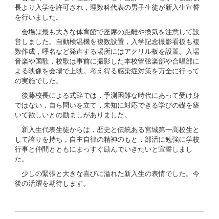
長より入学を許可され，理数科代表の男子生徒が新入生宣誓
を行いました。
会場は最も大きな体育館で座席の距離や換気を注意して設
営しました。自動検温機を複数設置，入学記念撮影看板も複
数作成，呼名など発声する場所にはアクリル板を設置。入場
音楽や国歌，校歌は事前に撮影した本校管弦楽部や合唱部に
よる映像を会場で上映。考え得る感染症対策を万全に行って
の実施でした。
後藤校長による式辞では，予測困難な時代にあって受け身
ではない，自ら問いを立て，未知に対応できる学びの礎を築
いて欲しいとの励ましがありました。
新入生代表生徒からは，歴史と伝統ある宮城第一高校生と
して誇りを持ち，自主自律の精神のもと，部活に勉強に学校
行事と仲間とともにまっすぐ励んでいきたいと宣誓しまし
た。
少しの緊張と大きな喜びに溢れた新入生の表情でした。今
後の活躍を期待します。