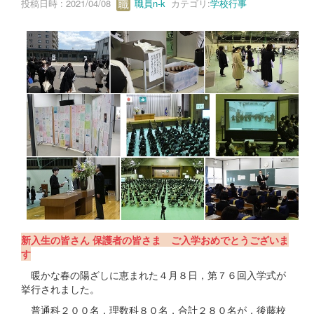
投稿日時 : 2021/04/08
職員n-k
カテゴリ:
学校行事
新入生の皆さん 保護者の皆さま ご入学おめでとうございま
す
暖かな春の陽ざしに恵まれた４月８日，第７６回入学式が
挙行されました。
普通科２００名，理数科８０名，合計２８０名が，後藤校