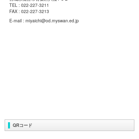
TEL : 022-227-3211
FAX : 022-227-3213
E-mail : miyaichi@od.myswan.ed.jp
QRコード