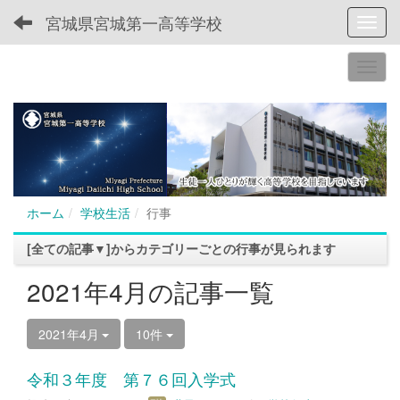
宮城県宮城第一高等学校
Toggl
ホーム
学校生活
行事
[全ての記事▼]からカテゴリーごとの行事が見られます
2021年4月の記事一覧
2021年4月
10件
令和３年度 第７６回入学式