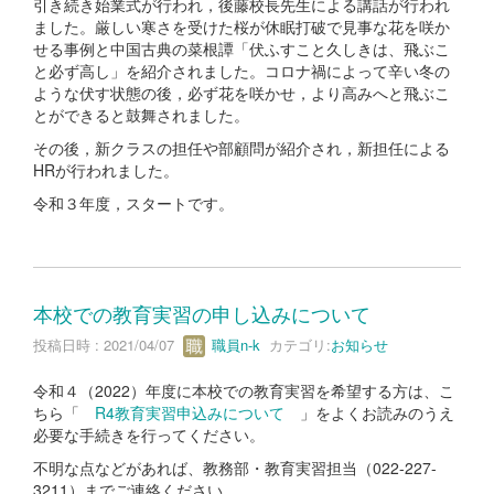
引き続き始業式が行われ，後藤校長先生による講話が行われ
ました。厳しい寒さを受けた桜が休眠打破で見事な花を咲か
せる事例と中国古典の菜根譚「伏ふすこと久しきは、飛ぶこ
と必ず高し」を紹介されました。コロナ禍によって辛い冬の
ような伏す状態の後，必ず花を咲かせ，より高みへと飛ぶこ
とができると鼓舞されました。
その後，新クラスの担任や部顧問が紹介され，新担任による
HRが行われました。
令和３年度，スタートです。
本校での教育実習の申し込みについて
投稿日時 : 2021/04/07
職員n-k
カテゴリ:
お知らせ
令和４（2022）年度に本校での教育実習を希望する方は、こ
ちら「
R4教育実習申込みについて
」をよくお読みのうえ
必要な手続きを行ってください。
不明な点などがあれば、教務部・教育実習担当（022-227-
3211）までご連絡ください。