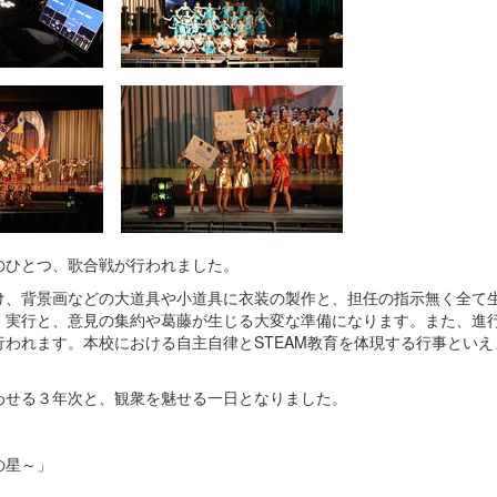
のひとつ、歌合戦が行われました。
け、背景画などの大道具や小道具に衣装の製作と、担任の指示無く全て
・実行と、意見の集約や葛藤が生じる大変な準備になります。また、進
われます。本校における自主自律とSTEAM教育を体現する行事といえ
わせる３年次と、観衆を魅せる一日となりました。
の星～」