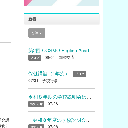
新着
5件
第2回 COSMO English Academyを開催しました
08/04
国際交流
ブログ
保健講話（1年次）
ブログ
07/31
学校行事
令和８年度の学校説明会は終了いたしました たくさんのご参加あり...
07/28
お知らせ
令和８年度の学校説明会は終了いたしました たくさんのご参加...
探究講
暖化に
07/28
お知らせ