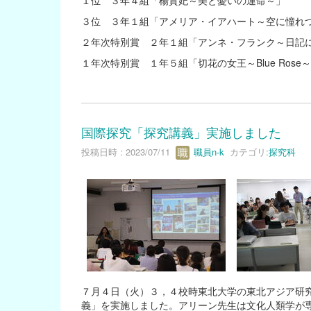
３位 ３年１組「アメリア・イアハート～空に憧れ
２年次特別賞 ２年１組「アンネ・フランク～日記
１年次特別賞 １年５組「切花の女王～Blue Rose
国際探究「探究講義」実施しました
投稿日時 : 2023/07/11
職員n-k
カテゴリ:
探究科
７月４日（火）３，４校時東北大学の東北アジア研
義」を実施しました。アリーン先生は文化人類学が