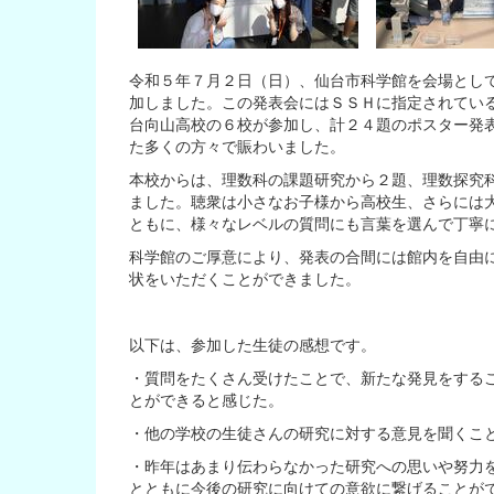
令和５年７月２日（日）、仙台市科学館を会場とし
加しました。この発表会にはＳＳＨに指定されてい
台向山高校の６校が参加し、計２４題のポスター発
た多くの方々で賑わいました。
本校からは、理数科の課題研究から２題、理数探究
ました。聴衆は小さなお子様から高校生、さらには
ともに、様々なレベルの質問にも言葉を選んで丁寧
科学館のご厚意により、発表の合間には館内を自由
状をいただくことができました。
以下は、参加した生徒の感想です。
・質問をたくさん受けたことで、新たな発見をする
とができると感じた。
・他の学校の生徒さんの研究に対する意見を聞くこ
・昨年はあまり伝わらなかった研究への思いや努力
とともに今後の研究に向けての意欲に繋げることが