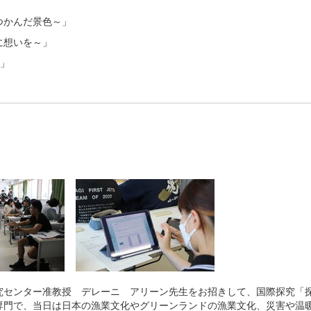
つかんだ景色～」
に想いを～」
～」
究センター准教授 デレーニ アリーン先生をお招きして、国際探究「
専門で、当日は日本の漁業文化やグリーンランドの漁業文化、災害や温