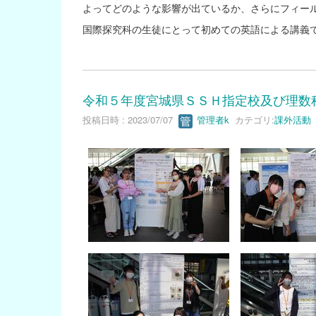
よってどのような影響が出ているか、さらにフィー
国際探究科の生徒にとって初めての英語による講義
令和５年度宮城県ＳＳＨ指定校及び理数
投稿日時 : 2023/07/07
管理者k
カテゴリ:
課外活動