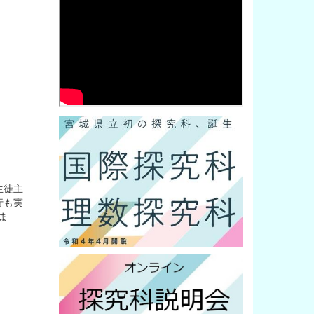
生徒主
行も実
ま