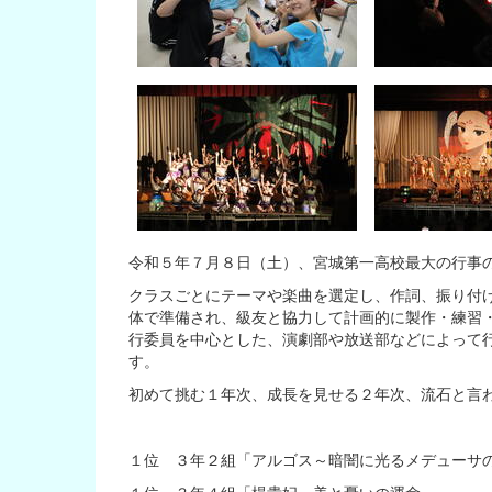
令和５年７月８日（土）、宮城第一高校最大の行事
クラスごとにテーマや楽曲を選定し、作詞、振り付
体で準備され、級友と協力して計画的に製作・練習
行委員を中心とした、演劇部や放送部などによって行
す。
初めて挑む１年次、成長を見せる２年次、流石と言
１位 ３年２組「アルゴス～暗闇に光るメデューサ
１位 ３年４組「楊貴妃～美と憂いの運命～」