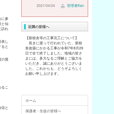
2021/04/24
管理者Kan
会に参
校と仙
近隣の皆様へ
に訪れ
【新校舎等の工事完工について】
発表し
長きに渡って行われていた、新校
すると
舎改築にかかる工事が令和7年8月29
日で全て終了しました。地域の皆さ
まには、多大なるご理解とご協力を
賞の賞
いただき、誠にありがとうございま
した。これからも、どうぞよろしく
お願い申し上げます。
めるこ
ホーム
自信と
保護者・生徒の皆様へ