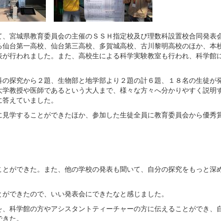
て、宮城県教育委員会の主催のＳＳＨ指定校及び理数科設置校合同発表
る仙台第一高校、仙台第三高校、多賀城高校、古川黎明高校のほか、本
表が行われました。また、高校生による科学実験教室も行われ、科学館
科の探究から２題、生物部と地学部より２題の計６題、１８名の生徒が
大学教授や医師であるという大人まで、様々な方々へ分かりやすく説明
に答えていました。
に見学することができたほか、参加した生徒全員に教育委員会から優秀
ことができた。また、他の学校の発表も聞いて、自分の探究をもっと深
とができたので、いい発表会にできたなと感じました。
を、科学館の方やアシスタントティーチャーの方に伝えることができ、
できた。