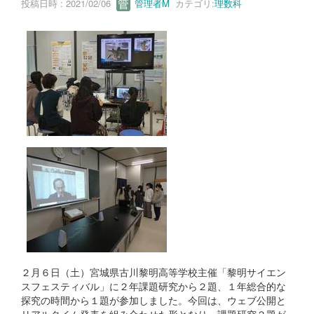
投稿日時 : 2021/02/06
管理者M
カテゴリ:
理数科
２月６日（土）宮城県古川黎明高等学校主催「黎明サイエン
スフェスティバル」に２年課題研究から２題、１年総合的な
探究の時間から１題が参加しました。今回は、ウェブ公開と