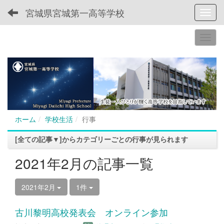
宮城県宮城第一高等学校
Toggl
ホーム
学校生活
行事
[全ての記事▼]からカテゴリーごとの行事が見られます
2021年2月の記事一覧
2021年2月
1件
古川黎明高校発表会 オンライン参加