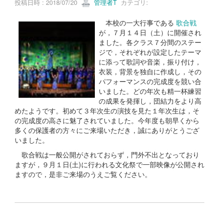
投稿日時 : 2018/07/20
管理者T
カテゴリ:
本校の一大行事である
歌合戦
が，７月１４日（土）に開催され
ました。各クラス７分間のステー
ジで，それぞれが設定したテーマ
に添って歌詞や音楽，振り付け，
衣装，背景を独自に作成し，その
パフォーマンスの完成度を競い合
いました。どの年次も精一杯練習
の成果を発揮し，団結力をより高
めたようです。初めて３年次生の演技を見た１年次生は，そ
の完成度の高さに魅了されていました。今年度も朝早くから
多くの保護者の方々にご来場いただき，誠にありがとうござ
いました。
歌合戦は一般公開がされておらず，門外不出となっており
ますが，９月１日(土)に行われる文化祭で一部映像が公開され
ますので，是非ご来場のうえご覧ください。