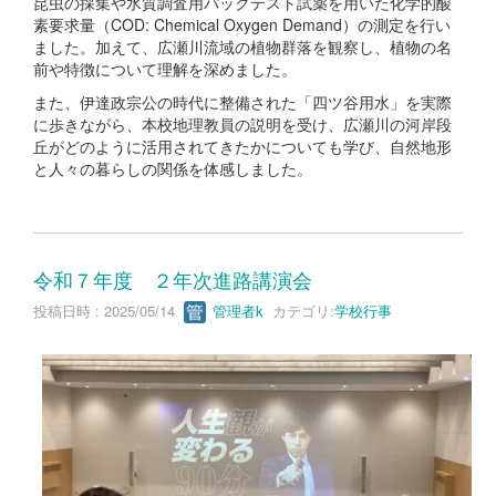
昆虫の採集や水質調査用パックテスト試薬を用いた化学的酸
素要求量（COD: Chemical Oxygen Demand）の測定を行い
ました。加えて、広瀬川流域の植物群落を観察し、植物の名
前や特徴について理解を深めました。
また、伊達政宗公の時代に整備された「四ツ谷用水」を実際
に歩きながら、本校地理教員の説明を受け、広瀬川の河岸段
丘がどのように活用されてきたかについても学び、自然地形
と人々の暮らしの関係を体感しました。
令和７年度 ２年次進路講演会
投稿日時 : 2025/05/14
管理者k
カテゴリ:
学校行事