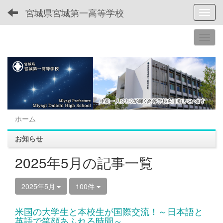
宮城県宮城第一高等学校
Toggl
ホーム
お知らせ
2025年5月の記事一覧
2025年5月
100件
米国の大学生と本校生が国際交流！～日本語と
英語で笑顔あふれる時間～