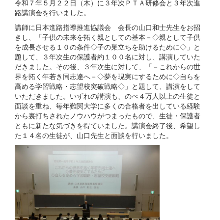
令和７年５月２２日（木）に３年次ＰＴＡ研修会と３年次進
路講演会を行いました。
講師に日本進路指導推進協議会 会長の山口和士先生をお招
きし、「子供の未来を拓く親としての基本－◇親として子供
を成長させる１０の条件◇子の巣立ちを助けるために◇」と
題して、３年次生の保護者約１００名に対し、講演していた
だきました。その後、３年次生に対して、「－これからの世
界を拓く年若き同志達へ－◇夢を現実にするために◇自らを
高める学習戦略・志望校突破戦略◇」と題して、講演をして
いただきました。いずれの講演も、のべ４万人以上の生徒と
面談を重ね、毎年難関大学に多くの合格者を出している経験
から裏打ちされたノウハウがつまったもので、生徒・保護者
ともに新たな気づきを得ていました。講演会終了後、希望し
た１４名の生徒が、山口先生と面談を行いました。