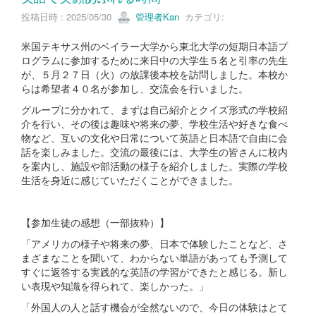
投稿日時 : 2025/05/30
管理者Kan
カテゴリ:
米国テキサス州のベイラー大学から東北大学の短期日本語プ
ログラムに参加するために来日中の大学生５名と引率の先生
が、５月２７日（火）の放課後本校を訪問しました。本校か
らは希望者４０名が参加し、交流会を行いました。
グループに分かれて、まずは自己紹介とクイズ形式の学校紹
介を行い、その後は趣味や将来の夢、学校生活や好きな食べ
物など、互いの文化や日常について英語と日本語で自由に会
話を楽しみました。交流の最後には、大学生の皆さんに校内
を案内し、施設や部活動の様子を紹介しました。実際の学校
生活を身近に感じていただくことができました。
【参加生徒の感想（一部抜粋）】
「アメリカの様子や将来の夢、日本で体験したことなど、さ
まざまなことを聞いて、わからない単語があっても予測して
すぐに返答する実践的な英語の学習ができたと感じる。新し
い表現や知識を得られて、楽しかった。」
「外国人の人と話す機会が全然ないので、今日の体験はとて