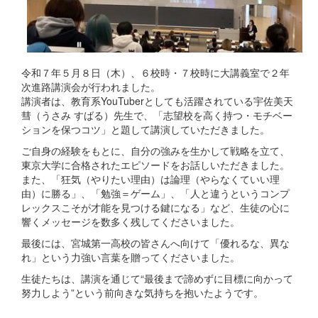
令和７年５月８日（木）、６校時・７校時に大講義室で２年
次進路講演会が行われました。
講演者は、教育系YouTuberとしても活躍されている宇佐美天
彗（うさみ すばる）先生で、「志望校を高く持つ・モチベー
ションを保つコツ」と題して講演していただきました。
ご自身の経験をもとに、自分の強みを生かして戦略を立て、
東京大学に合格されたエピソードをお話しいただきました。
また、「狂気（やりたい理由）は論理（やらなくていい理
由）に勝る」、「勉強＝ゲーム」、「人と違うというコンプ
レックスこそが才能を見つける鍵になる」など、生徒の心に
響くメッセージを数多く残してくださいました。
最後には、宮城第一高校の皆さんへ向けて「優れるな、異な
れ」という力強い言葉を贈ってくださいました。
生徒たちは、講演を通じて“最後まで諦めずに目標に向かって
努力しよう”という前向きな気持ちを抱いたようです。