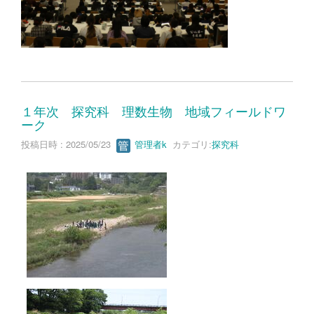
１年次 探究科 理数生物 地域フィールドワ
ーク
投稿日時 : 2025/05/23
管理者k
カテゴリ:
探究科