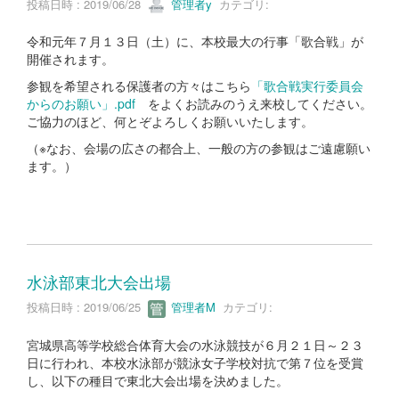
投稿日時 : 2019/06/28
管理者y
カテゴリ:
令和元年７月１３日（土）に、本校最大の行事「歌合戦」が
開催されます。
参観を希望される保護者の方々はこちら
「歌合戦実行委員会
からのお願い」.pdf
をよくお読みのうえ来校してください。
ご協力のほど、何とぞよろしくお願いいたします。
（※なお、会場の広さの都合上、一般の方の参観はご遠慮願い
ます。）
水泳部東北大会出場
投稿日時 : 2019/06/25
管理者M
カテゴリ:
宮城県高等学校総合体育大会の水泳競技が６月２１日～２３
日に行われ、本校水泳部が競泳女子学校対抗で第７位を受賞
し、以下の種目で東北大会出場を決めました。