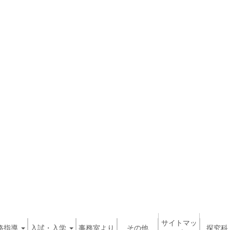
サイトマッ
路指導
入試・入学
事務室より
その他
探究科