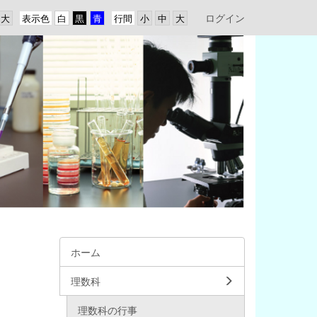
ログイン
表示色
行間
ホーム
理数科
理数科の行事