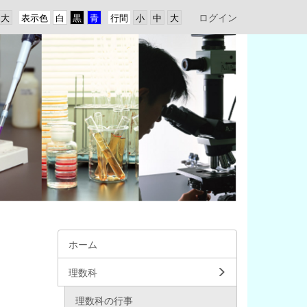
ログイン
表示色
行間
ホーム
理数科
理数科の行事