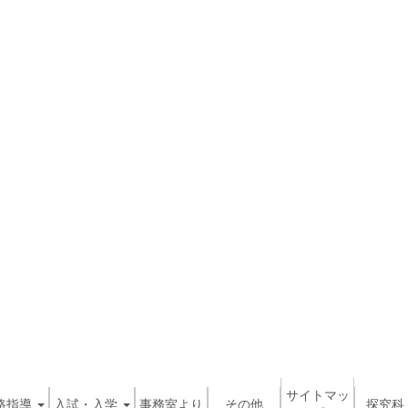
サイトマッ
路指導
入試・入学
事務室より
その他
探究科