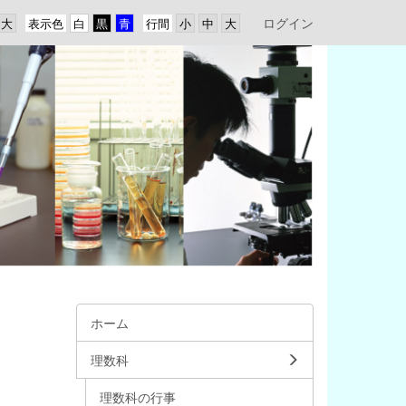
ログイン
表示色
行間
ホーム
理数科
理数科の行事