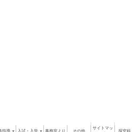
サイトマッ
路指導
入試・入学
事務室より
その他
探究科