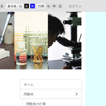
ログイン
表示色
行間
ホーム
理数科
理数科の行事