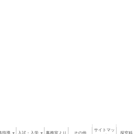
サイトマッ
路指導
入試・入学
事務室より
その他
探究科