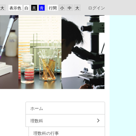
ログイン
表示色
行間
ホーム
理数科
理数科の行事