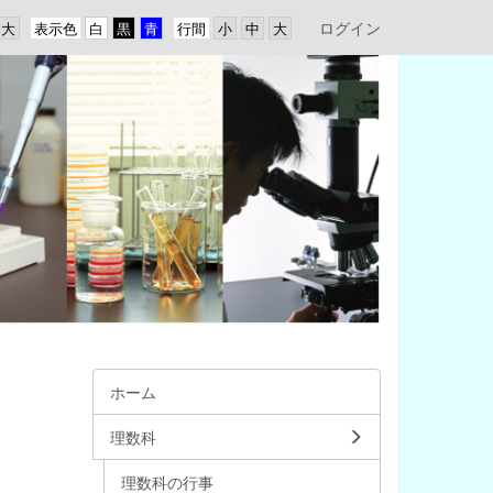
ログイン
表示色
行間
ホーム
理数科
理数科の行事