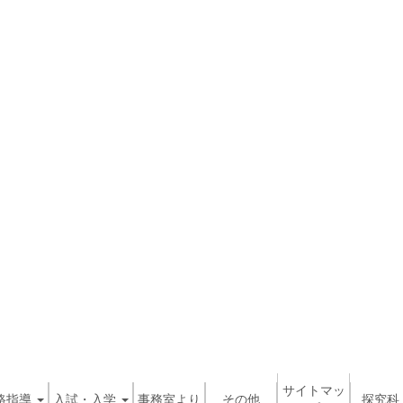
サイトマッ
路指導
入試・入学
事務室より
その他
探究科