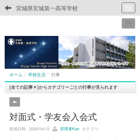
宮城県宮城第一高等学校
Toggl
ホーム
学校生活
行事
[全ての記事▼]からカテゴリーごとの行事が見られます
対面式・学友会入会式
投稿日時 : 2025/04/12
管理者Kan
カテゴリ: