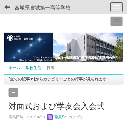
宮城県宮城第一高等学校
Toggl
ホーム
学校生活
行事
[全ての記事▼]からカテゴリーごとの行事が見られます
対面式および学友会入会式
投稿日時 : 2019/04/10
職員Sa
カテゴリ: