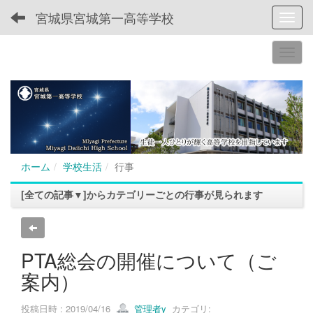
宮城県宮城第一高等学校
Toggl
ホーム
学校生活
行事
[全ての記事▼]からカテゴリーごとの行事が見られます
PTA総会の開催について（ご
案内）
投稿日時 : 2019/04/16
管理者y
カテゴリ: