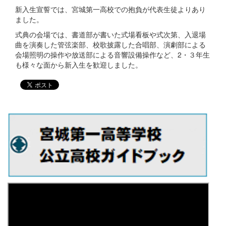
新入生宣誓では、宮城第一高校での抱負が代表生徒よりあり
ました。
式典の会場では、書道部が書いた式場看板や式次第、入退場
曲を演奏した管弦楽部、校歌披露した合唱部、演劇部による
会場照明の操作や放送部による音響設備操作など、2・３年生
も様々な面から新入生を歓迎しました。