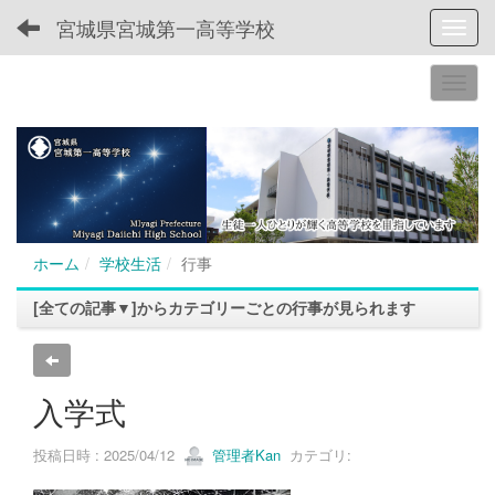
宮城県宮城第一高等学校
Toggl
ホーム
学校生活
行事
[全ての記事▼]からカテゴリーごとの行事が見られます
入学式
投稿日時 : 2025/04/12
管理者Kan
カテゴリ: