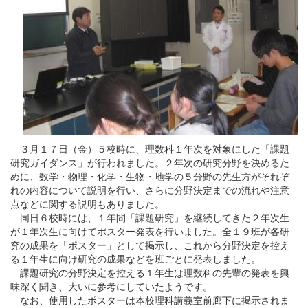
３月１７日（金）５校時に、理数科１年次を対象にした「課題
研究ガイダンス」が行われました。２年次の研究分野を決めるた
めに、数学・物理・化学・生物・地学の５分野の先生方がそれぞ
れの内容について説明を行い、さらに分野決定までの流れや注意
点などに関する説明もありました。
同日６校時には、１年間「課題研究」を継続してきた２年次生
が１年次生に向けてポスター発表を行いました。全１９班が各研
究の成果を「ポスター」として掲示し、これから分野決定を控え
る１年生に向け研究の成果などを班ごとに発表しました。
課題研究の分野決定を控える１年生は理数科の先輩の発表を興
味深く聞き、大いに参考にしていたようです。
なお、使用したポスターは本校理科講義室前廊下に掲示されま