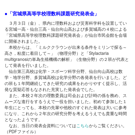
●「宮城県高等学校理数科課題研究発表会」
３月３日（金）、県内に理数科および災害科学科を設置してい
る宮城一高・仙台三高・仙台向山高および多賀城高の４校による
「宮城県高等学校理数科課題研究発表会」が仙台市民会館を会場
に開催されました。
本校からは、「ミルククラウンが出来る条件をミリンで探る～
高さ，粘度に着目して～」（物理分野）と「Stylactaria
multigranosiの単為生殖機構の解析」（生物分野）の２班が代表と
して発表を行いました。
仙台第三高校は化学・スポーツ科学分野、仙台向山高校は数
学・地学分野、多賀城高校は化学分野の各発表を行いました。ど
の班も１年間継続してきた研究の成果をわかりやすく提示し、活
発な質疑応答もなされた充実した発表会でした。
また、本校２年次の理数委員は司会および計時の係を務め、ス
ムーズな進行をするうえで一役を担いました。初めて参加した１
年生にとっても、本校の先輩や他校のすぐれた発表は大いに参考
になり、これから２年次の研究分野を考えるうえでも貴重な時間
となったようです。
なお、当日の発表会資料については
こちら
からご覧ください。
（PDFファイル）