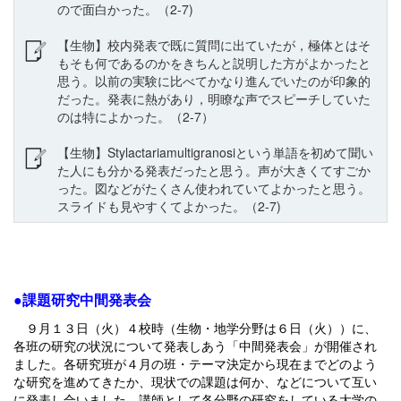
ので面白かった。（2-7)
【生物】校内発表で既に質問に出ていたが，極体とはそ
もそも何であるのかをきちんと説明した方がよかったと
思う。以前の実験に比べてかなり進んでいたのが印象的
だった。発表に熱があり，明瞭な声でスピーチしていた
のは特によかった。（2-7）
【生物】Stylactariamultigranosiという単語を初めて聞い
た人にも分かる発表だったと思う。声が大きくてすごか
った。図などがたくさん使われていてよかったと思う。
スライドも見やすくてよかった。（2-7)
●課題研究中間発表会
９月１３日（火）４校時（生物・地学分野は６日（火））に、
各班の研究の状況について発表しあう「中間発表会」が開催され
ました。各研究班が４月の班・テーマ決定から現在までどのよう
な研究を進めてきたか、現状での課題は何か、などについて互い
に発表し合いました。講師として各分野の研究をしている大学の