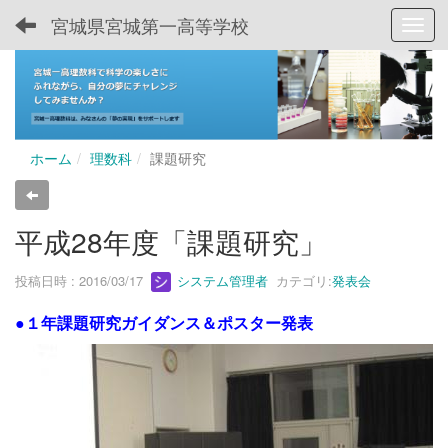
宮城県宮城第一高等学校
Toggl
ホーム
理数科
課題研究
平成28年度「課題研究」
投稿日時 : 2016/03/17
システム管理者
カテゴリ:
発表会
●１年課題研究ガイダンス＆ポスター発表